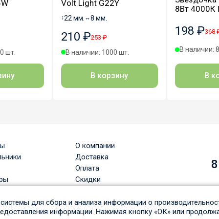
25W
Volt Light G22Y
8Вт 4000К 
↕
22 мм.
↔
8 мм.
198 ₽
368 
210 ₽
253 ₽
В наличии: 8
0 шт.
В наличии: 1000 шт.
В к
зину
В корзину
ры
О компании
льники
Доставка
8
Оплата
ры
Скидки
Вопрос-ответ
льные лампы
Гарантия и возврат
системы для сбора и анализа информации о производительност
редоставления информации. Нажимая кнопку «ОК» или продолжа
ые светильники
Статьи