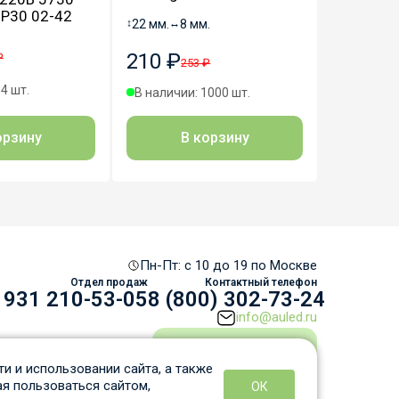
GR Б006
IP30 02-42
↕
22 мм.
↔
8 мм.
↕
240 мм.
210 ₽
₽
929 ₽
253 ₽
4 шт.
В наличии: 1000 шт.
В наличии
В корзину
орзину
В
Пн-Пт: c 10 до 19 по Москве
Отдел продаж
Контактный телефон
 931 210-53-05
8 (800) 302-73-24
info@auled.ru
Перезвоните мне
и и использовании сайта, а также
я пользоваться сайтом,
ОК