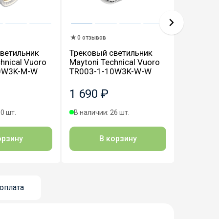
0 отзывов
1 отзыв
ветильник
Трековый светильник
Трековый
hnical Vuoro
Maytoni Technical Vuoro
Maytoni T
0W3K-M-W
TR003-1-10W3K-W-W
TR003-1
1 690 ₽
4 320 
0 шт.
В наличии: 26 шт.
В наличии
орзину
В корзину
В
оплата