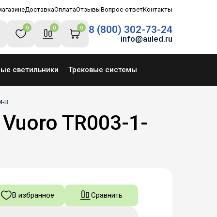
магазине
Доставка
Оплата
Отзывы
Вопрос-ответ
Контакты
8 (800) 302-73-24
0
0
0
info@auled.ru
ные светильники
Трековые системы
M-B
 Vuoro TR003-1-
В избранное
Сравнить