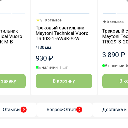
5
0 отзывов
0 отзывов
Трековый светильник
тильник
Трековый с
Maytoni Technical Vuoro
ical Vuoro
Maytoni Tec
TR003-1-6W4K-S-W
K-M-B
TR029-3-2
↕
130 мм.
3 890 ₽
930 ₽
В наличии: 5
В наличии: 1 шт.
 заявку
В к
В корзину
Отзывы
Вопрос-Ответ
Доставка и 
0
0