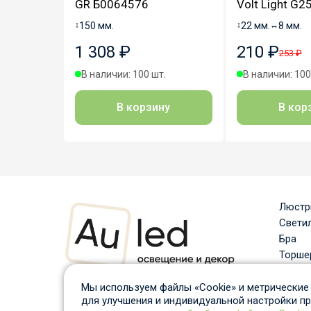
GR Б0064576
Volt Light G
↕
150 мм.
↕
22 мм.
↔
8 мм.
1 308 ₽
210 ₽
253 ₽
В наличии: 100 шт.
В наличии: 100
В корзину
В кор
Люст
Свети
Бра
Торше
Споты
Информация, размещённая на сайте, представлена
Насто
Мы используем файлы «Cookie» и метрические 
исключительно в ознакомительных целях и не
для улучшения и индивидуальной настройки п
Уличн
является публичной офертой в соответствии с