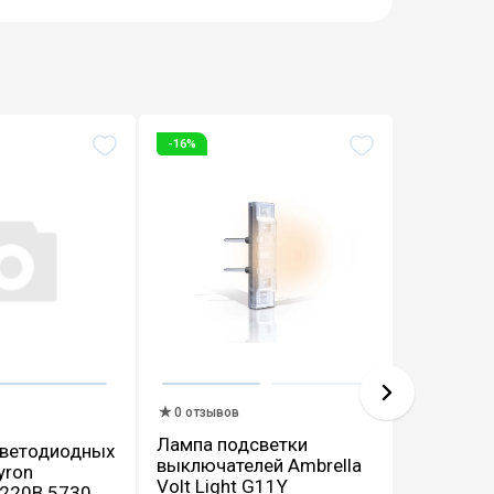
-16%
0 отзыво
0 отзывов
Светоди
Лампа подсветки
светодиодных
фитоламп
выключателей Ambrella
yron
Эра ФИТ
Volt Light G11Y
 220В 5730