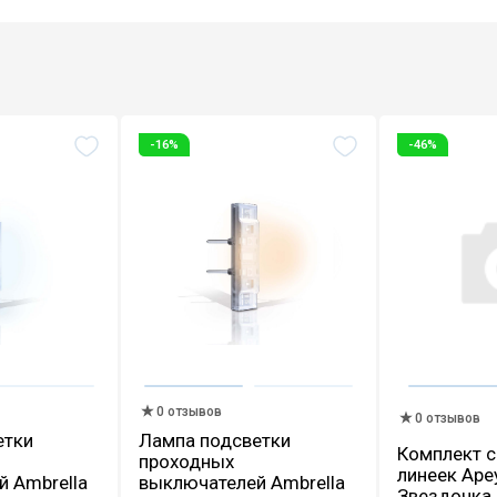
-16%
-46%
0 отзывов
0 отзывов
етки
Лампа подсветки
Комплект 
проходных
линеек Ape
 Ambrella
выключателей Ambrella
Звездочка