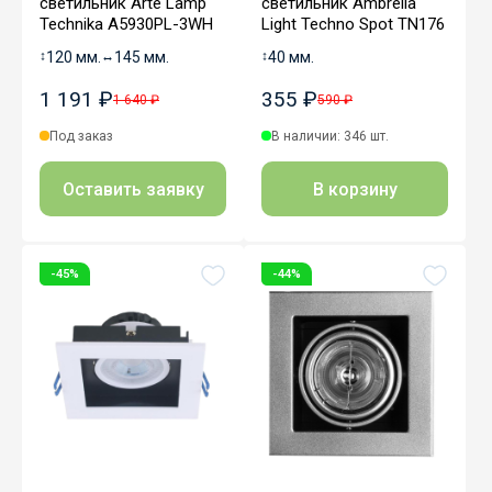
светильник Arte Lamp
светильник Ambrella
Technika A5930PL-3WH
Light Techno Spot TN176
↕
120 мм.
↔
145 мм.
↕
40 мм.
1 191 ₽
355 ₽
1 640 ₽
590 ₽
Под заказ
В наличии: 346 шт.
Оставить заявку
В корзину
-45%
-44%