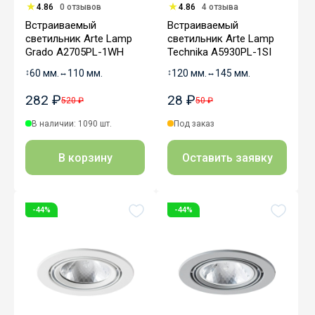
4.86
0 отзывов
4.86
4 отзыва
Встраиваемый
Встраиваемый
светильник Arte Lamp
светильник Arte Lamp
Grado A2705PL-1WH
Technika A5930PL-1SI
↕
60 мм.
↔
110 мм.
↕
120 мм.
↔
145 мм.
282 ₽
28 ₽
520 ₽
50 ₽
В наличии: 1090 шт.
Под заказ
В корзину
Оставить заявку
-44%
-44%