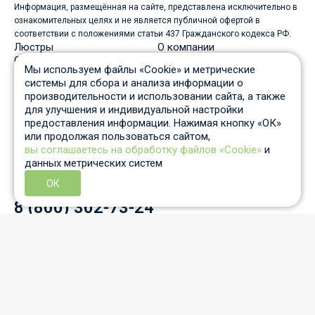
Информация, размещённая на сайте, представлена исключительно в
ознакомительных целях и не является публичной офертой в
соответствии с положениями статьи 437 Гражданского кодекса РФ.
Люстры
О компании
Светильники
Доставка
Мы используем файлы «Cookie» и метрические
Бра
Оплата
системы для сбора и анализа информации о
Торшеры
Скидки
производительности и использовании сайта, а также
Споты
Вопрос-ответ
для улучшения и индивидуальной настройки
Настольные лампы
Гарантия и возврат
предоставления информации. Нажимая кнопку «ОК»
Уличные светильники
Статьи
или продолжая пользоваться сайтом,
Трековые системы
Отзывы
вы соглашаетесь на обработку файлов «Cookie»
и
Пн-Пт: c 10 до 19 по Москве
данных метрических систем
Отдел продаж
8 931 210-53-05
ОК
Контактный телефон
8 (800) 302-73-24
info@auled.ru
Перезвоните мне
Согласие на обработку данных «cookies»