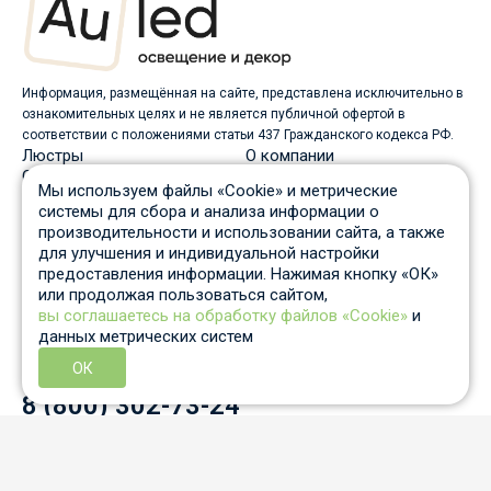
Информация, размещённая на сайте, представлена исключительно в
ознакомительных целях и не является публичной офертой в
соответствии с положениями статьи 437 Гражданского кодекса РФ.
Люстры
О компании
Светильники
Доставка
Мы используем файлы «Cookie» и метрические
Бра
Оплата
системы для сбора и анализа информации о
Торшеры
Скидки
производительности и использовании сайта, а также
Споты
Вопрос-ответ
для улучшения и индивидуальной настройки
Настольные лампы
Гарантия и возврат
предоставления информации. Нажимая кнопку «ОК»
Уличные светильники
Статьи
или продолжая пользоваться сайтом,
Трековые системы
Отзывы
вы соглашаетесь на обработку файлов «Cookie»
и
Пн-Пт: c 10 до 19 по Москве
данных метрических систем
Отдел продаж
8 931 210-53-05
ОК
Контактный телефон
8 (800) 302-73-24
info@auled.ru
Перезвоните мне