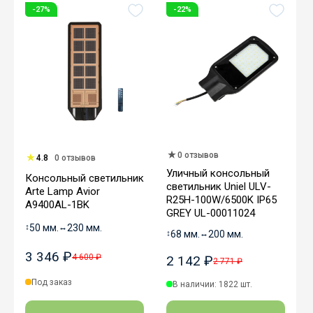
-27%
-22%
0 отзывов
4.8
0 отзывов
Уличный консольный
Консольный светильник
светильник Uniel ULV-
Arte Lamp Avior
R25H-100W/6500K IP65
A9400AL-1BK
GREY UL-00011024
↕
50 мм.
↔
230 мм.
↕
68 мм.
↔
200 мм.
3 346 ₽
4 600 ₽
2 142 ₽
2 771 ₽
Под заказ
В наличии: 1822 шт.