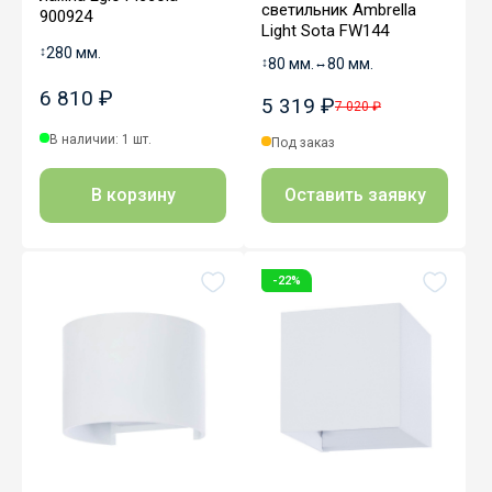
светильник Ambrella
900924
Light Sota FW144
↕
280 мм.
↕
80 мм.
↔
80 мм.
6 810 ₽
5 319 ₽
7 020 ₽
В наличии: 1 шт.
Под заказ
В корзину
Оставить заявку
-22%