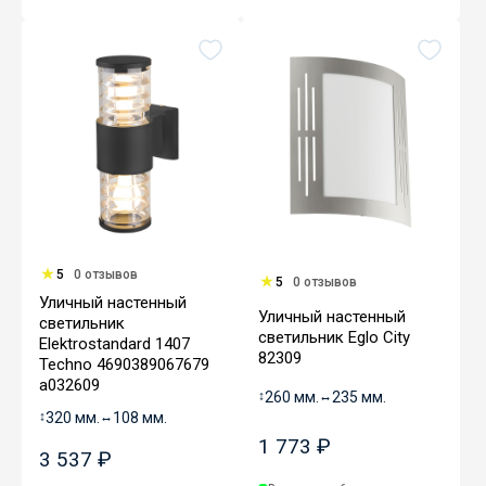
5
0 отзывов
5
0 отзывов
Уличный настенный
Уличный настенный
светильник
светильник Eglo City
Elektrostandard 1407
82309
Techno 4690389067679
a032609
↕
260 мм.
↔
235 мм.
↕
320 мм.
↔
108 мм.
1 773 ₽
3 537 ₽