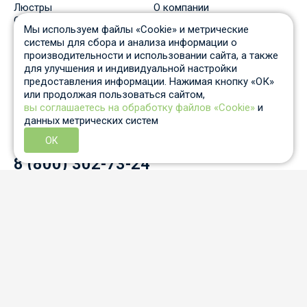
Люстры
О компании
Светильники
Доставка
Мы используем файлы «Cookie» и метрические
Бра
Оплата
системы для сбора и анализа информации о
Торшеры
Скидки
производительности и использовании сайта, а также
Споты
Вопрос-ответ
для улучшения и индивидуальной настройки
Настольные лампы
Гарантия и возврат
предоставления информации. Нажимая кнопку «ОК»
Уличные светильники
Статьи
или продолжая пользоваться сайтом,
Трековые системы
Отзывы
вы соглашаетесь на обработку файлов «Cookie»
и
Пн-Пт: c 10 до 19 по Москве
данных метрических систем
Отдел продаж
8 931 210-53-05
ОК
Контактный телефон
8 (800) 302-73-24
info@auled.ru
Перезвоните мне
Согласие на обработку данных «cookies»
Политика конфиденциальности
Согласие на обработку персональных данных