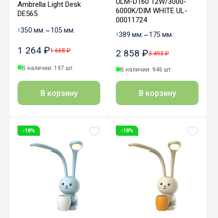
ULM-D160 12W/3000-
Ambrella Light Desk
6000K/DIM WHITE UL-
DE565
00011724
↕
350 мм.
↔
105 мм.
↕
389 мм.
↔
175 мм.
1 264 ₽
1 668 ₽
2 858 ₽
3 493 ₽
В наличии: 197 шт.
В наличии: 946 шт.
В корзину
В корзину
-18%
-18%