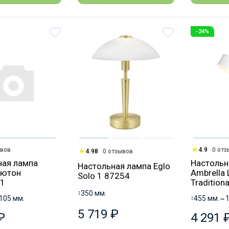
-24%
ывов
4.9
0 от
4.98
0 отзывов
ная лампа
Настольн
Настольная лампа Eglo
Ньютон
Ambrella 
Solo 1 87254
1
Tradition
↕
350 мм.
105 мм.
↕
455 мм.
↔
5 719 ₽
₽
4 291 