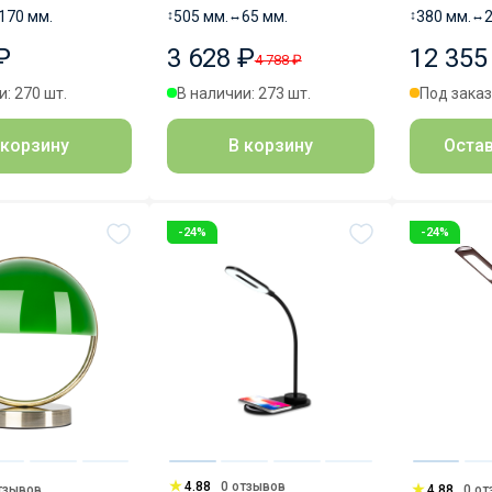
170 мм.
↕
505 мм.
↔
65 мм.
↕
380 мм.
↔
₽
3 628 ₽
12 355
4 788 ₽
: 270 шт.
В наличии: 273 шт.
Под зака
 корзину
В корзину
Остав
-24%
-24%
4.88
0 отзывов
тзывов
4.88
0 о