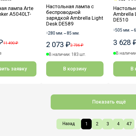
Настольная лампа с
ая лампа Arte
Настольн
беспроводной
ker A5040LT-
Ambrella 
зарядкой Ambrella Light
DE510
Desk DE589
↕
505 мм.
↔
↕
280 мм.
↔
85 мм.
₽
3 628 
2 073 ₽
11 490 ₽
2 736 ₽
з
В наличии
В наличии: 183 шт.
вить заявку
В 
В корзину
Показать ещё
Назад
1
2
3
4
47