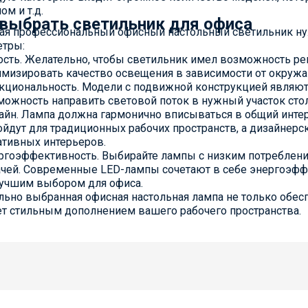
ом и т.д.
 выбрать светильник для офиса
ая профессиональный офисный настольный светильник ну
етры:
ость. Желательно, чтобы светильник имел возможность ре
имизировать качество освещения в зависимости от окруж
кциональность. Модели с подвижной конструкцией являю
можность направить световой поток в нужный участок стол
айн. Лампа должна гармонично вписываться в общий инте
ойдут для традиционных рабочих пространств, а дизайнер
ативных интерьеров.
ргоэффективность. Выбирайте лампы с низким потреблени
ачей. Современные LED-лампы сочетают в себе энергоэффе
лучшим выбором для офиса.
ьно выбранная офисная настольная лампа не только обес
ет стильным дополнением вашего рабочего пространства.