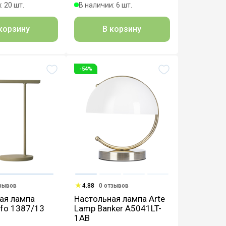
: 20 шт.
В наличии: 6 шт.
корзину
В корзину
-54%
тзывов
4.88
0 отзывов
ая лампа
Настольная лампа Arte
Ufo 1387/13
Lamp Banker A5041LT-
1AB