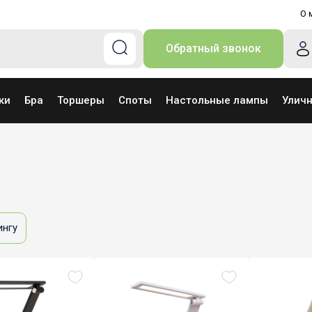
О 
Обратный звонок
ки
Бра
Торшеры
Споты
Настольные лампы
Улич
ингу