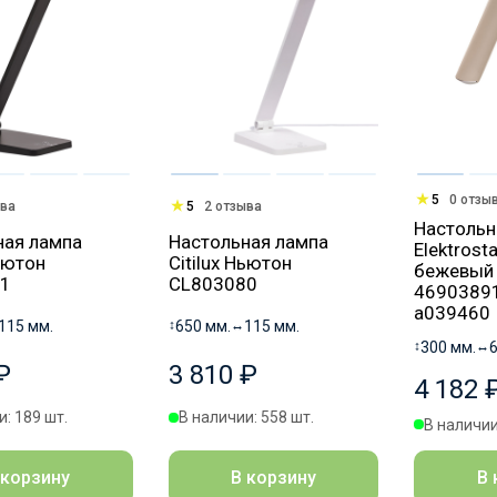
5
0 отзы
ыва
5
2 отзыва
Настольн
ная лампа
Настольная лампа
Elektrost
Ньютон
Citilux Ньютон
бежевый
1
CL803080
4690389
a039460
115 мм.
↕
650 мм.
↔
115 мм.
↕
300 мм.
↔
₽
3 810 ₽
4 182 
: 189 шт.
В наличии: 558 шт.
В наличии
 корзину
В корзину
В 