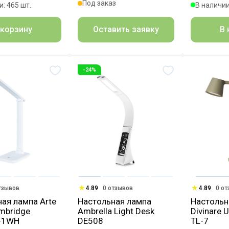
Под заказ
: 465 шт.
В наличии
Оставить заявку
 корзину
В 
-24%
тзывов
4.89
0 отзывов
4.89
0 о
ая лампа Arte
Настольная лампа
Настольн
mbridge
Ambrella Light Desk
Divinare 
-1WH
DE508
TL-7