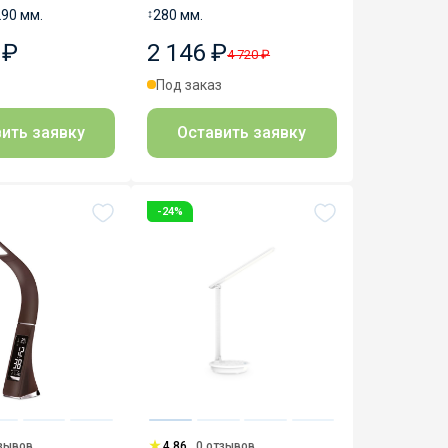
290 мм.
↕
280 мм.
 ₽
2 146 ₽
4 720 ₽
з
Под заказ
ить заявку
Оставить заявку
-24%
тзывов
4.86
0 отзывов