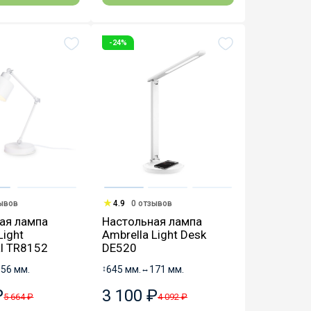
-24%
зывов
4.9
0 отзывов
ая лампа
Настольная лампа
Light
Ambrella Light Desk
al TR8152
DE520
156 мм.
↕
645 мм.
↔
171 мм.
₽
3 100 ₽
5 664 ₽
4 092 ₽