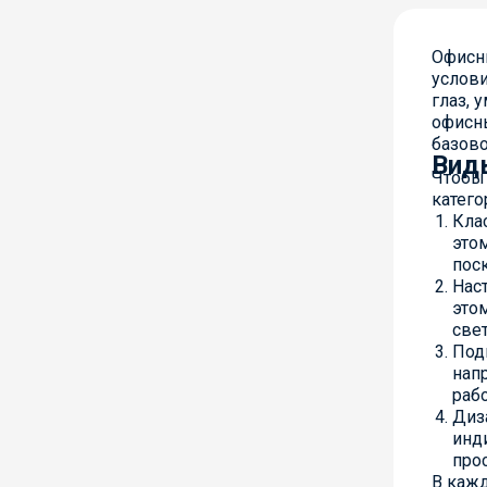
Офисн
услови
глаз, 
офисны
базов
Вид
Чтобы 
катего
Кла
это
пос
Нас
это
све
Под
нап
раб
Диз
инд
про
В кажд