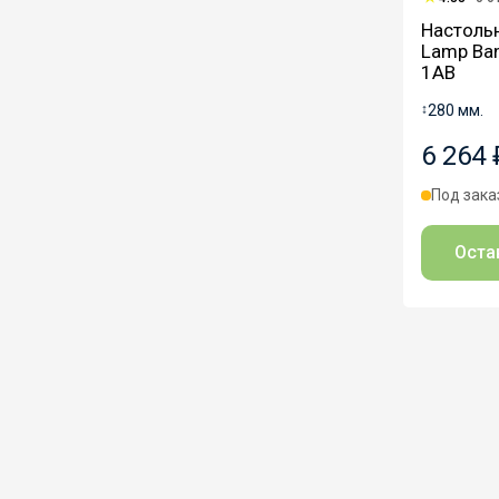
Настольн
Lamp Ban
1AB
↕
280 мм.
6 264 
Под зака
Оста