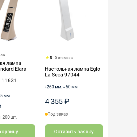
вов
5
0 отзывов
ая лампа
andard Elara
Настольная лампа Eglo
La Seca 97044
111631
↕
260 мм.
↔
50 мм.
65 мм.
4 355 ₽
₽
Под заказ
: 200 шт.
корзину
Оставить заявку