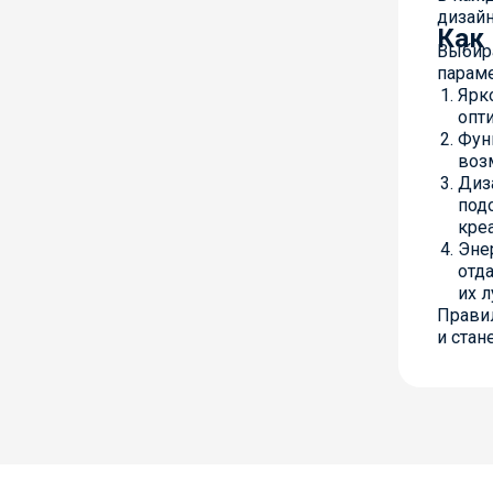
дизайн
Как
Выбир
парам
Ярк
опт
Фун
воз
Диз
под
кре
Эне
отд
их 
Правил
и стан