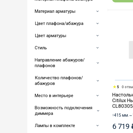
Материал арматуры
Цвет плафона/абажура
Цвет арматуры
Стиль
Направление абажуров/
плафонов
Количество плафонов/
абажуров
5
0 отз
Настоль
Место в интерьере
Citilux 
CL80305
Возможность подключения
диммера
↕
415 мм.
↔
6 719 
Лампы в комплекте