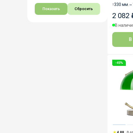
↕
330 мм.
↔
2 082 
В наличии
В
-45%
4.88
0 о