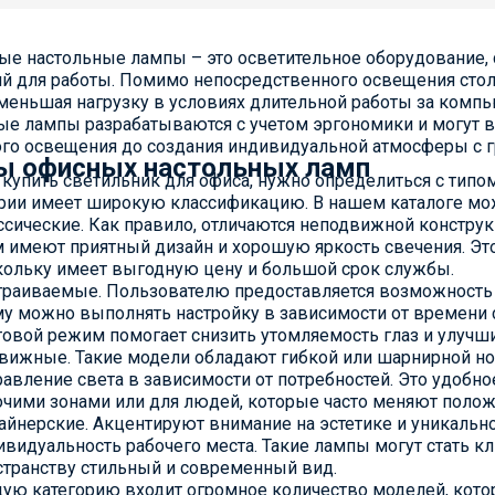
ые настольные лампы – это осветительное оборудование
й для работы. Помимо непосредственного освещения стол
уменьшая нагрузку в условиях длительной работы за ком
е лампы разрабатываются с учетом эргономики и могут в
ого освещения до создания индивидуальной атмосферы с 
ы офисных настольных ламп
купить светильник для офиса, нужно определиться с типо
рии имеет широкую классификацию. В нашем каталоге мож
ссические. Как правило, отличаются неподвижной констру
м имеют приятный дизайн и хорошую яркость свечения. Это
кольку имеет выгодную цену и большой срок службы.
траиваемые. Пользователю предоставляется возможность 
му можно выполнять настройку в зависимости от времени 
товой режим помогает снизить утомляемость глаз и улучши
вижные. Такие модели обладают гибкой или шарнирной н
равление света в зависимости от потребностей. Это удобн
очими зонами или для людей, которые часто меняют полож
айнерские. Акцентируют внимание на эстетике и уникальн
ивидуальность рабочего места. Такие лампы могут стать 
странству стильный и современный вид.
ую категорию входит огромное количество моделей, кото