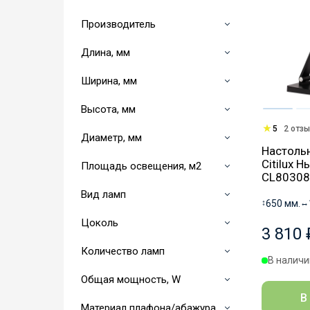
Производитель
Длина, мм
Ширина, мм
Высота, мм
5
2 отз
Диаметр, мм
Настоль
Citilux 
Площадь освещения, м2
CL80308
Вид ламп
↕
650 мм.
↔
Цоколь
3 810 
Количество ламп
В наличии
Общая мощность, W
В
Материал плафона/абажура