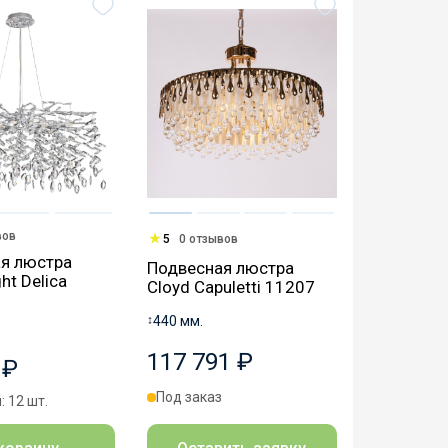
вов
5
0 отзывов
я люстра
Подвесная люстра
ht Delica
Cloyd Capuletti 11207
↕
440 мм.
117 791 ₽
 ₽
Под заказ
: 12 шт.