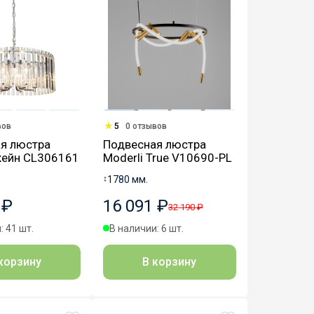
вов
5
0 отзывов
я люстра
Подвесная люстра
Джейн CL306161
Moderli True V10690-PL
↕
1780 мм.
 ₽
16 091 ₽
32 190 ₽
: 41 шт.
В наличии: 6 шт.
корзину
В корзину