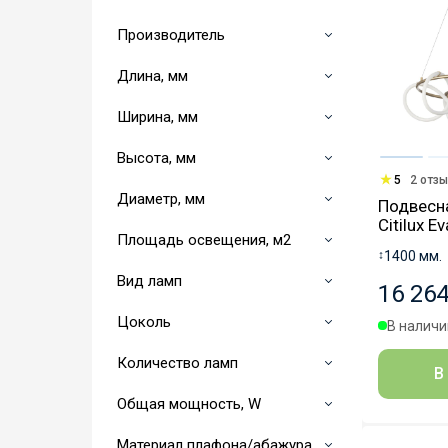
Производитель
Длина, мм
Ширина, мм
Высота, мм
5
2 отз
Диаметр, мм
Подвесн
Citilux 
Площадь освещения, м2
↕
1400 мм.
Вид ламп
16 264
Цоколь
В наличии
Количество ламп
В
Общая мощность, W
Материал плафона/абажура