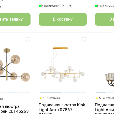
В наличии: 121 шт.
В наличии
з
В корзину
В 
вить заявку
5
3 отзыва
5
4 отзы
ыва
Подвесная люстра Kink
Подвесна
ая люстра
Light Аста 07867-
Light Аль
Лорен CL146263