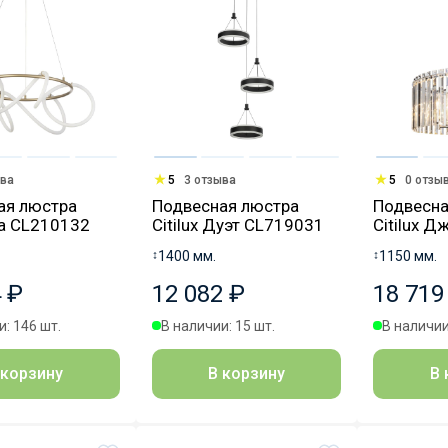
ыва
5
3 отзыва
5
0 отзы
ая люстра
Подвесная люстра
Подвесна
Eva CL210132
Citilux Дуэт CL719031
Citilux 
↕
1400 мм.
↕
1150 мм.
 ₽
12 082 ₽
18 719
: 146 шт.
В наличии: 15 шт.
В наличии
 корзину
В корзину
В 