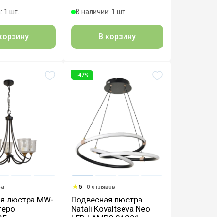
: 1 шт.
В наличии: 1 шт.
корзину
В корзину
-47%
ва
5
0 отзывов
я люстра MW-
Подвесная люстра
геро
Natali Kovaltseva Neo