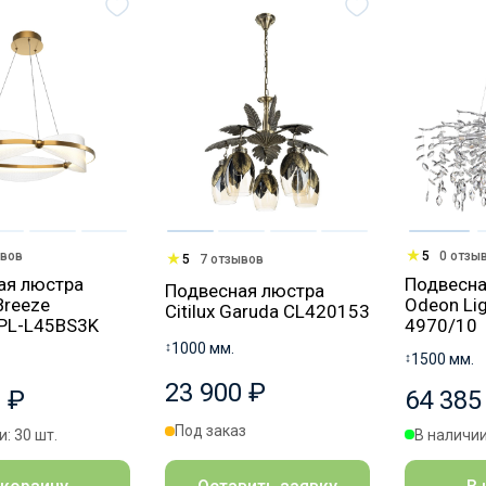
ывов
5
0 отзы
5
7 отзывов
ая люстра
Подвесна
Подвесная люстра
Breeze
Odeon Lig
Citilux Garuda CL420153
PL-L45BS3K
4970/10
↕
1000 мм.
↕
1500 мм.
23 900 ₽
 ₽
64 385
Под заказ
: 30 шт.
В наличии