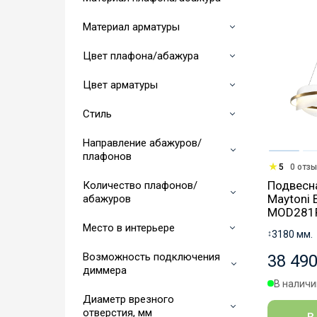
Материал арматуры
Цвет плафона/абажура
Цвет арматуры
Стиль
Направление абажуров/
плафонов
5
0 отз
Подвесн
Количество плафонов/
Maytoni 
абажуров
MOD281
Место в интерьере
↕
3180 мм.
Возможность подключения
38 490
диммера
В наличии
Диаметр врезного
отверстия, мм