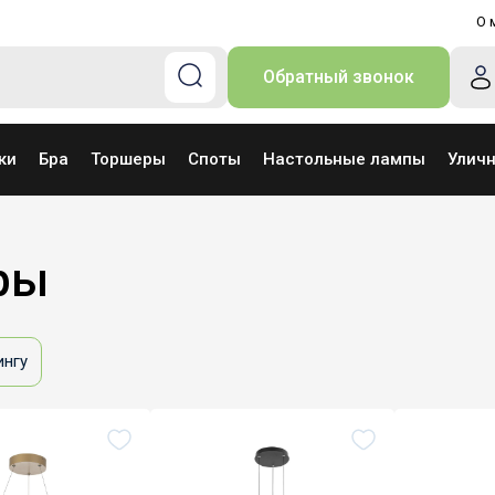
О 
Обратный звонок
ки
Бра
Торшеры
Споты
Настольные лампы
Улич
ры
ингу