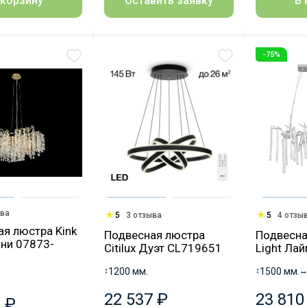
Оставить заявку
 корзину
В 
-75%
ыва
5
3 отзыва
5
4 отзы
я люстра Kink
Подвесная люстра
Подвесна
ани 07873-
Citilux Дуэт CL719651
Light Ла
↕
1200 мм.
↕
1500 мм.
22 537 ₽
23 810
 ₽