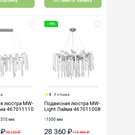
Оставить заявку
корзину
-75%
ва
5
3 отзыва
я люстра MW-
Подвесная люстра MW-
йма 467011110
Light Лайма 467011008
↔
310 мм.
↕
1500 мм.
 ₽
28 360 ₽
95 250 ₽
113 460 ₽