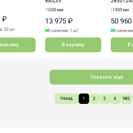
8AS,33
2850124
↕
1500 мм.
↕
1300 мм.
 ₽
13 975 ₽
50 960
: 32 шт.
В наличии: 1 шт.
В наличии
 корзину
В корзину
В 
Показать ещё
Назад
1
2
3
4
985