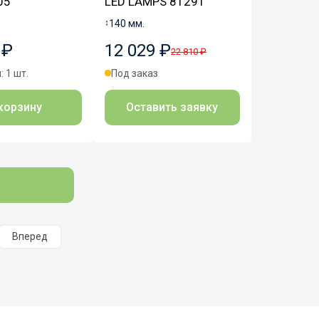
05
LED LAMPS 81291
↕
140 мм.
 ₽
12 029 ₽
22 810 ₽
: 1 шт.
Под заказ
корзину
Оставить заявку
Вперед