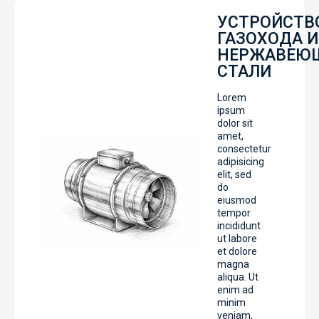
УСТРОЙСТВ
ГАЗОХОДА И
НЕРЖАВЕЮ
СТАЛИ
Lorem
ipsum
dolor sit
amet,
consectetur
adipisicing
elit, sed
do
eiusmod
tempor
incididunt
ut labore
et dolore
magna
aliqua. Ut
enim ad
minim
veniam,