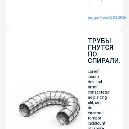
...
подробнее
25.02.2026
ТРУБЫ
ГНУТСЯ
ПО
СПИРАЛИ.
Lorem
ipsum
dolor sit
amet,
consectetur
adipisicing
elit, sed
do
eiusmod
tempor
incididunt
ut labore