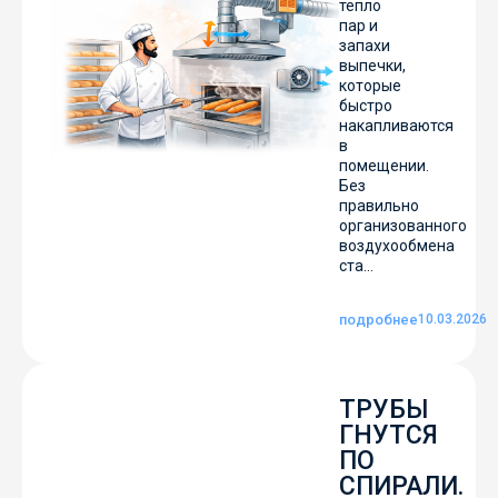
тепло
пар и
запахи
выпечки,
которые
быстро
накапливаются
в
помещении.
Без
правильно
организованного
воздухообмена
ста...
подробнее
10.03.2026
ТРУБЫ
ГНУТСЯ
ПО
СПИРАЛИ.