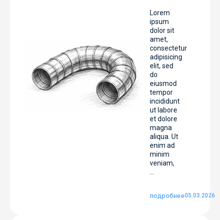
Lorem
ipsum
dolor sit
amet,
consectetur
adipisicing
elit, sed
do
eiusmod
tempor
incididunt
ut labore
et dolore
magna
aliqua. Ut
enim ad
minim
veniam,
...
подробнее
05.03.2026