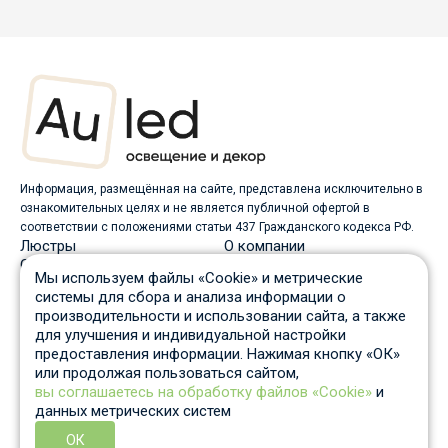
Информация, размещённая на сайте, представлена исключительно в
ознакомительных целях и не является публичной офертой в
соответствии с положениями статьи 437 Гражданского кодекса РФ.
Люстры
О компании
Светильники
Доставка
Мы используем файлы «Cookie» и метрические
Бра
Оплата
системы для сбора и анализа информации о
Торшеры
Скидки
производительности и использовании сайта, а также
Споты
Вопрос-ответ
для улучшения и индивидуальной настройки
Настольные лампы
Гарантия и возврат
предоставления информации. Нажимая кнопку «ОК»
Уличные светильники
Статьи
или продолжая пользоваться сайтом,
Трековые системы
Отзывы
вы соглашаетесь на обработку файлов «Cookie»
и
Пн-Пт: c 10 до 19 по Москве
данных метрических систем
Отдел продаж
8 931 210-53-05
ОК