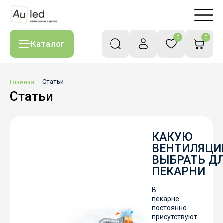
0
0
Каталог
Главная
Статьи
Статьи
КАКУЮ
ВЕНТИЛЯЦ
ВЫБРАТЬ Д
ПЕКАРНИ
В
пекарне
постоянно
присутствуют