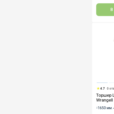
В
4.7
0 от
Торшер 
Wrangell
↕
1650 мм.