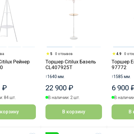
ыва
5
0 отзывов
4.9
0 от
itilux Рейнер
Торшер Citilux Базель
Торшер Eg
0
CL407925T
97772
↕
1640 мм.
↕
1585 мм.
 ₽
22 900 ₽
6 900 
: 84 шт.
В наличии: 2 шт.
В наличии
 корзину
В корзину
В 