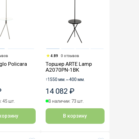
зывов
4.89
0 отзывов
lo Policara
Торшер ARTE Lamp
A2070PN-1BK
↕
1550 мм.
↔
400 мм.
₽
14 082 ₽
: 45 шт.
В наличии: 73 шт.
корзину
В корзину