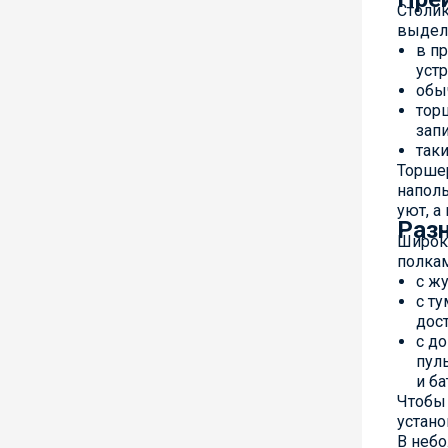
Столи
выдели
в п
уст
обы
тор
запи
так
Торшер
наполь
уют, а
Раз
Широки
полкам
с ж
с т
дос
с д
пул
и ба
Чтобы 
устано
В неб