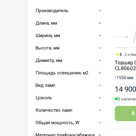
Производитель
Длина, мм
Ширина, мм
Высота, мм
5
2 отз
Диаметр, мм
Торшер C
CL80602
Площадь освещения, м2
↕
1550 мм.
Вид ламп
14 900
Цоколь
В наличии
Количество ламп
В
Общая мощность, W
Материал плафона/абажура