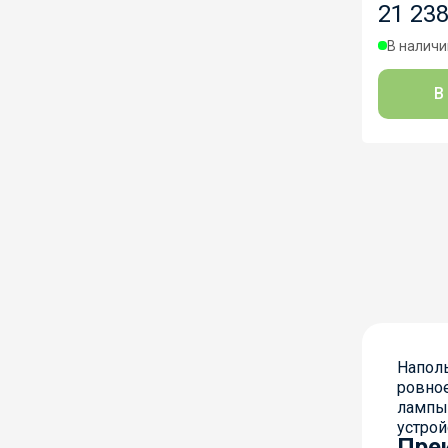
21 238
В наличии
В
Наполь
ровное
лампы.
устрой
Пре