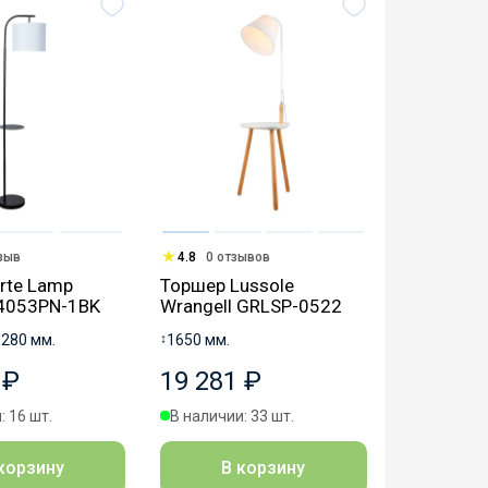
тзыв
4.8
0 отзывов
rte Lamp
Торшер Lussole
4053PN-1BK
Wrangell GRLSP-0522
↔
280 мм.
↕
1650 мм.
 ₽
19 281 ₽
: 16 шт.
В наличии: 33 шт.
корзину
В корзину