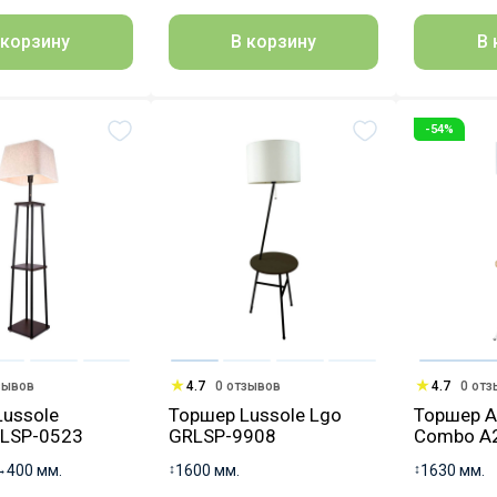
 корзину
В корзину
В 
-54%
зывов
4.7
0 отзывов
4.7
0 от
Lussole
Торшер Lussole Lgo
Торшер A
 LSP-0523
GRLSP-9908
Combo A
↔
400 мм.
↕
1600 мм.
↕
1630 мм.