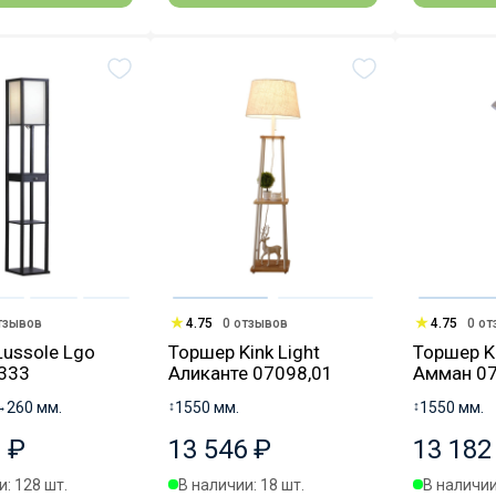
тзывов
4.75
0 отзывов
4.75
0 о
ussole Lgo
Торшер Kink Light
Торшер Ki
333
Аликанте 07098,01
Амман 0
↔
260 мм.
↕
1550 мм.
↕
1550 мм.
 ₽
13 546 ₽
13 182
: 128 шт.
В наличии: 18 шт.
В наличии