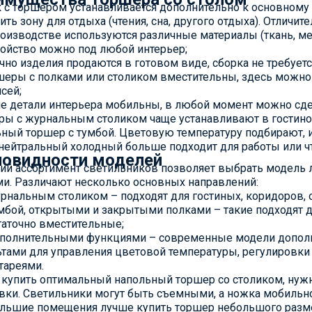
к с торшером устанавливается дополнительно к основном
ть зону для отдыха (чтения, сна, другого отдыха). Отличи
роизводстве используются различные материалы (ткань, мет
ройство можно под любой интерьер;
чно изделия продаются в готовом виде, сборка не требуетс
шеры с полками или столиком вместительны, здесь можно о
сей;
ие детали интерьера мобильны, в любой момент можно сде
ы с журнальным столиком чаще устанавливают в гостино
ный торшер с тумбой. Цветовую температуру подбирают, и
 нейтральный холодный больше подходит для работы или ч
новидности моделей
й ассортимент светильников позволяет выбрать модель лю
и. Различают несколько основных направлений:
урнальным столиком – подходят для гостиных, коридоров,
умбой, открытыми и закрытыми полками – такие подходят
таточно вместительные;
ополнительными функциями – современные модели дополн
ьтами для управления цветовой температуры, регулировки
тареями.
купить оптимальный напольный торшер со столиком, нужн
вки. Светильники могут быть съемными, а ножка мобильн
ольшие помещения лучше купить торшер небольшого разме