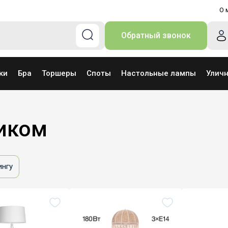
О 
Обратный звонок
ки
Бра
Торшеры
Споты
Настольные лампы
Улич
иком
ингу