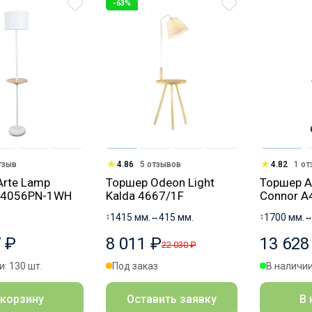
-63%
тзыв
4.86
5 отзывов
4.82
1 о
Arte Lamp
Торшер Odeon Light
Торшер A
A4056PN-1WH
Kalda 4667/1F
Connor A
↕
1415 мм.
↔
415 мм.
↕
1700 мм.
 ₽
8 011 ₽
13 628
22 030 ₽
: 130 шт.
Под заказ
В наличии
 корзину
Оставить заявку
В 