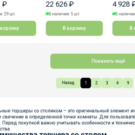
 ₽
22 626 ₽
4 928 
: 29 шт.
В наличии: 5 шт.
В наличии
 корзину
В корзину
В 
Показать ещё
Назад
1
2
3
4
9
ные торшеры со столиком – это оригинальный элемент ин
 свечение в определенной точке комнаты. Для пользовате
 Перед покупкой важно учитывать особенности и техничес
ства.
имущества торшера со столом