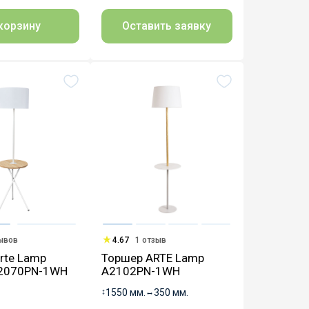
корзину
Оставить заявку
зывов
4.67
1 отзыв
rte Lamp
Торшер ARTE Lamp
2070PN-1WH
A2102PN-1WH
↕
1550 мм.
↔
350 мм.