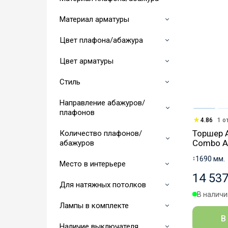
Материал арматуры
Цвет плафона/абажура
Цвет арматуры
Стиль
Направление абажуров/
плафонов
4.86
1 о
Торшер 
Количество плафонов/
Combo 
абажуров
↕
1690 мм.
Место в интерьере
14 537
Для натяжных потолков
В наличии
Лампы в комплекте
В
Наличие выключателя