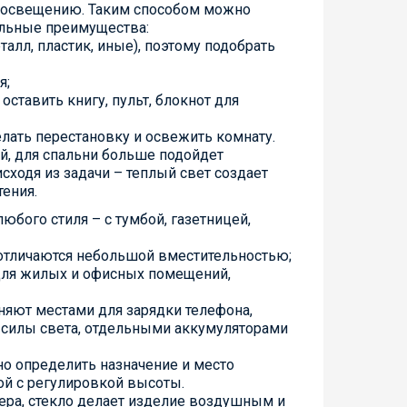
у освещению. Таким способом можно
тельные преимущества:
алл, пластик, иные), поэтому подобрать
я;
ставить книгу, пульт, блокнот для
лать перестановку и освежить комнату.
й, для спальни больше подойдет
сходя из задачи – теплый свет создает
тения.
бого стиля – с тумбой, газетницей,
 отличаются небольшой вместительностью;
 для жилых и офисных помещений,
яют местами для зарядки телефона,
 силы света, отдельными аккумуляторами
о определить назначение и место
ой с регулировкой высоты.
ра, стекло делает изделие воздушным и