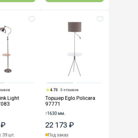
тзывов
4.73
0 отзывов
nk Light
Торшер Eglo Policara
7083
97771
↕
1630 мм.
 ₽
22 173 ₽
: 39 шт.
Под заказ