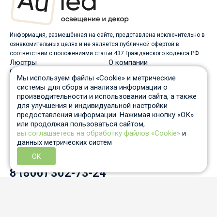
Информация, размещённая на сайте, представлена исключительно в
ознакомительных целях и не является публичной офертой в
соответствии с положениями статьи 437 Гражданского кодекса РФ.
Люстры
О компании
Светильники
Доставка
Мы используем файлы «Cookie» и метрические
Бра
Оплата
системы для сбора и анализа информации о
Торшеры
Скидки
производительности и использовании сайта, а также
Споты
Вопрос-ответ
для улучшения и индивидуальной настройки
Настольные лампы
Гарантия и возврат
предоставления информации. Нажимая кнопку «ОК»
Уличные светильники
Статьи
или продолжая пользоваться сайтом,
Трековые системы
Отзывы
вы соглашаетесь на обработку файлов «Cookie»
и
Пн-Пт: c 10 до 19 по Москве
данных метрических систем
Отдел продаж
8 931 210-53-05
ОК
Контактный телефон
8 (800) 302-73-24
info@auled.ru
Перезвоните мне