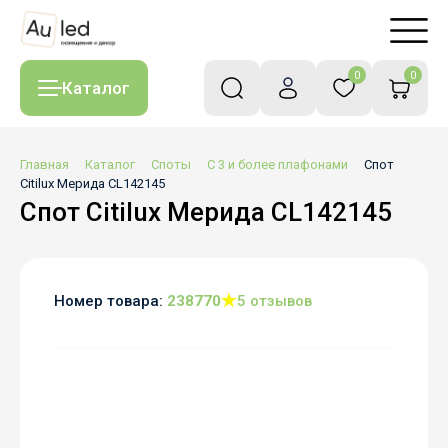
0
0
Каталог
Главная
Каталог
Споты
С 3 и более плафонами
Спот
Citilux Мерида CL142145
Спот Citilux Мерида CL142145
Номер товара:
238770
5 отзывов