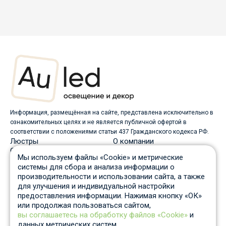
Информация, размещённая на сайте, представлена исключительно в
ознакомительных целях и не является публичной офертой в
соответствии с положениями статьи 437 Гражданского кодекса РФ.
Люстры
О компании
Светильники
Доставка
Мы используем файлы «Cookie» и метрические
Бра
Оплата
системы для сбора и анализа информации о
Торшеры
Скидки
производительности и использовании сайта, а также
Споты
Вопрос-ответ
для улучшения и индивидуальной настройки
Настольные лампы
Гарантия и возврат
предоставления информации. Нажимая кнопку «ОК»
Уличные светильники
Статьи
или продолжая пользоваться сайтом,
Трековые системы
Отзывы
вы соглашаетесь на обработку файлов «Cookie»
и
Пн-Пт: c 10 до 19 по Москве
данных метрических систем