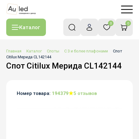
0
0
Каталог
Главная
Каталог
Споты
С 3 и более плафонами
Спот
Citilux Мерида CL142144
Спот Citilux Мерида CL142144
Номер товара:
194379
5 отзывов