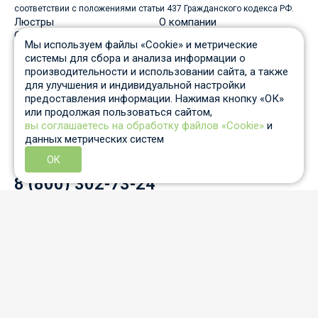
соответствии с положениями статьи 437 Гражданского кодекса РФ.
Люстры
О компании
Светильники
Доставка
Мы используем файлы «Cookie» и метрические
Бра
Оплата
системы для сбора и анализа информации о
Торшеры
Скидки
производительности и использовании сайта, а также
Споты
Вопрос-ответ
для улучшения и индивидуальной настройки
Настольные лампы
Гарантия и возврат
предоставления информации. Нажимая кнопку «ОК»
Уличные светильники
Статьи
или продолжая пользоваться сайтом,
Трековые системы
Отзывы
вы соглашаетесь на обработку файлов «Cookie»
и
Пн-Пт: c 10 до 19 по Москве
данных метрических систем
Отдел продаж
8 931 210-53-05
ОК
Контактный телефон
8 (800) 302-73-24
info@auled.ru
Перезвоните мне
Согласие на обработку данных «cookies»
Политика конфиденциальности
Согласие на обработку персональных данных