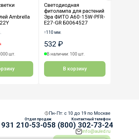
светки
Светодиодная
Светоди
фитолампа для растений
фитоламп
ей Ambrella
Эра ФИТО А60-15W-PFR-
Эра ФИТ
G22Y
E27-GR Б0064527
GR Б006
.
↕
110 мм.
↕
150 мм.
532 ₽
1 308 
₽
1000 шт.
В наличии: 100 шт.
В наличии
орзину
В корзину
В
Пн-Пт: c 10 до 19 по Москве
Отдел продаж
Контактный телефон
 931 210-53-05
8 (800) 302-73-24
info@auled.ru