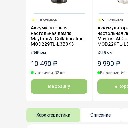
5
0 отзывов
5
0 отзывов
Аккумуляторная
Аккумулятор
настольная лампа
настольная л
Maytoni AI Collaboration
Maytoni AI Co
MOD229TL-L3B3K3
MOD229TL-L
↕
348 мм.
↕
348 мм.
10 490 ₽
9 990 ₽
В наличии: 32 шт.
В наличии: 50 
В корзину
В кор
Характеристики
Описание