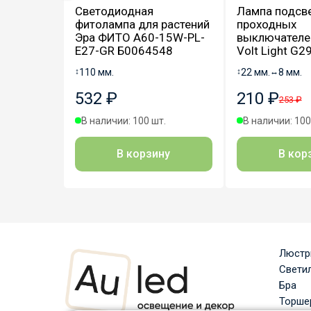
Светодиодная
Лампа подсв
фитолампа для растений
проходных
Эра ФИТО A60-15W-PL-
выключателей
E27-GR Б0064548
Volt Light G2
↕
110 мм.
↕
22 мм.
↔
8 мм.
532 ₽
210 ₽
253 ₽
В наличии: 100 шт.
В наличии: 100
В корзину
В кор
Люст
Свети
Бра
Торше