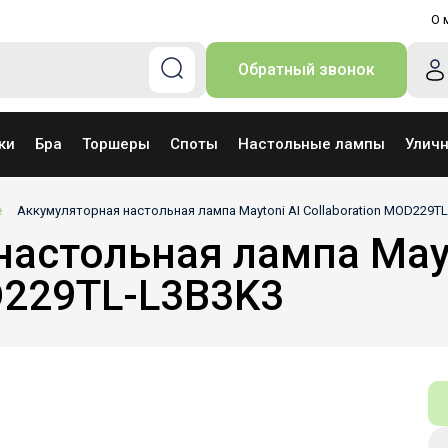
О 
Обратный звонок
ки
Бра
Торшеры
Споты
Настольные лампы
Улич
е
Аккумуляторная настольная лампа Maytoni AI Collaboration MOD229T
астольная лампа Mayt
D229TL-L3B3K3