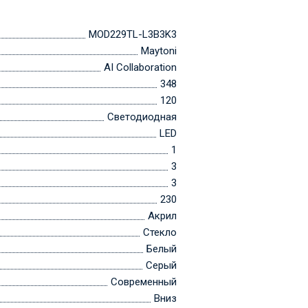
MOD229TL-L3B3K3
Maytoni
AI Collaboration
348
120
Светодиодная
LED
1
3
3
230
Акрил
Стекло
Белый
Серый
Современный
Вниз