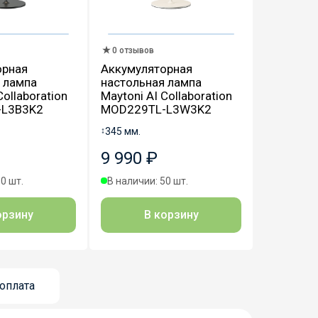
0 отзывов
орная
Аккумуляторная
 лампа
настольная лампа
Collaboration
Maytoni AI Collaboration
-L3B3K2
MOD229TL-L3W3K2
↕
345 мм.
9 990 ₽
0 шт.
В наличии: 50 шт.
орзину
В корзину
оплата