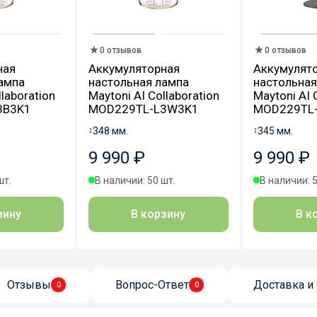
0 отзывов
0 отзывов
ная
Аккумуляторная
Аккумулят
ампа
настольная лампа
настольная
llaboration
Maytoni AI Collaboration
Maytoni AI 
3B3K1
MOD229TL-L3W3K1
MOD229TL
↕
348 мм.
↕
345 мм.
9 990 ₽
9 990 ₽
шт.
В наличии: 50 шт.
В наличии: 5
зину
В корзину
В к
Отзывы
Вопрос-Ответ
Доставка и 
0
0