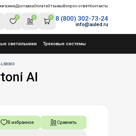
магазине
Доставка
Оплата
Отзывы
Вопрос-ответ
Контакты
8 (800) 302-73-24
0
0
0
info@auled.ru
ные светильники
Трековые системы
L-L3B3K3
oni AI
В избранное
Сравнить