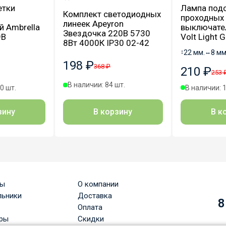
етки
Лампа под
Комплект светодиодных
проходных
линеек Apeyron
 Ambrella
выключател
Звездочка 220В 5730
9B
Volt Light 
8Вт 4000К IP30 02-42
↕
22 мм.
↔
8 мм
198 ₽
368 ₽
210 ₽
253 
В наличии: 84 шт.
0 шт.
В наличии: 
В корзину
зину
В к
ры
О компании
льники
Доставка
8
Оплата
ры
Скидки