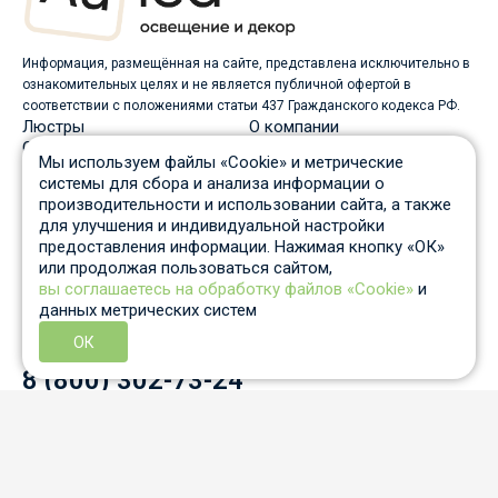
Информация, размещённая на сайте, представлена исключительно в
ознакомительных целях и не является публичной офертой в
соответствии с положениями статьи 437 Гражданского кодекса РФ.
Люстры
О компании
Светильники
Доставка
Мы используем файлы «Cookie» и метрические
Бра
Оплата
системы для сбора и анализа информации о
Торшеры
Скидки
производительности и использовании сайта, а также
Споты
Вопрос-ответ
для улучшения и индивидуальной настройки
Настольные лампы
Гарантия и возврат
предоставления информации. Нажимая кнопку «ОК»
Уличные светильники
Статьи
или продолжая пользоваться сайтом,
Трековые системы
Отзывы
вы соглашаетесь на обработку файлов «Cookie»
и
Пн-Пт: c 10 до 19 по Москве
данных метрических систем
Отдел продаж
8 931 210-53-05
ОК
Контактный телефон
8 (800) 302-73-24
info@auled.ru
Перезвоните мне