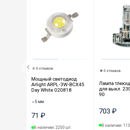
0 отзывов
0 отзывов
Мощный светодиод
Лампа тлеющ
Arlight ARPL-3W-BCX45
для выкл. 23
Day White 020818
90
↔
5 мм.
703 ₽
71 ₽
В наличии: 113
В наличии: 2250 шт.