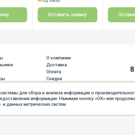
Под заказ
зину
Оставить заявку
Остави
ры
О компании
льники
Доставка
8
Оплата
ры
Скидки
Вопрос-ответ
льные лампы
Гарантия и возврат
системы для сбора и анализа информации о производительност
редоставления информации. Нажимая кнопку «ОК» или продолжа
ые светильники
Статьи
»
и данных метрических систем
вые системы
Отзывы
нциальности
Согласие на обработку персональных данных