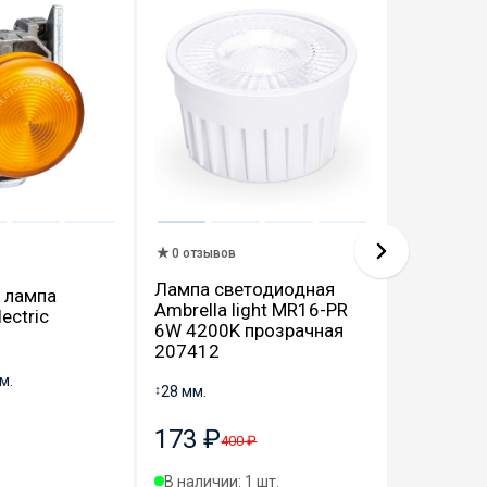
0 отзыво
0 отзывов
Лампа с
Лампа светодиодная
 лампа
для конт
Ambrella light MR16-PR
ectric
подсветк
6W 4200K прозрачная
Valena Al
207412
230V про
м.
752057
↕
28 мм.
173 ₽
561 ₽
400 ₽
В наличии: 1 шт.
Под зака