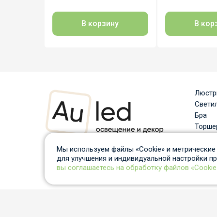
В кор
В корзину
Люст
Свети
Бра
Торше
Споты
Информация, размещённая на сайте, представлена
Насто
Мы используем файлы «Cookie» и метрические 
исключительно в ознакомительных целях и не
для улучшения и индивидуальной настройки п
Уличн
является публичной офертой в соответствии с
вы соглашаетесь на обработку файлов «Cookie
Треко
положениями статьи 437 Гражданского кодекса РФ.
Согласие на обработку данных «cookies»
Политика конфиде