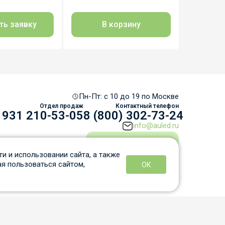
В корзину
Оста
ть заявку
Пн-Пт: c 10 до 19 по Москве
Отдел продаж
Контактный телефон
 931 210-53-05
8 (800) 302-73-24
info@auled.ru
Перезвоните мне
и и использовании сайта, а также
я пользоваться сайтом,
ОК