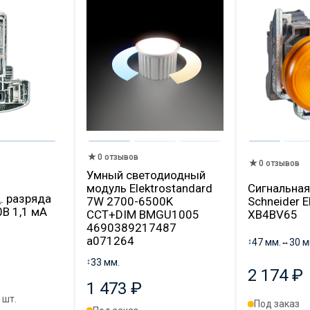
0 отзывов
0 отзывов
Умный светодиодный
модуль Elektrostandard
Сигнальная
. разряда
7W 2700-6500K
Schneider El
0В 1,1 мА
CCT+DIM BMGU1005
XB4BV65
4690389217487
a071264
↕
47 мм.
↔
30 м
↕
33 мм.
2 174 ₽
1 473 ₽
 шт.
Под заказ