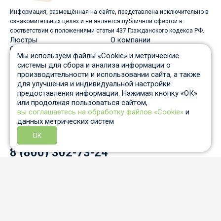
Информация, размещённая на сайте, представлена исключительно в
ознакомительных целях и не является публичной офертой в
соответствии с положениями статьи 437 Гражданского кодекса РФ.
Люстры
О компании
Светильники
Доставка
Мы используем файлы «Cookie» и метрические
Бра
Оплата
системы для сбора и анализа информации о
Торшеры
Скидки
производительности и использовании сайта, а также
Споты
Вопрос-ответ
для улучшения и индивидуальной настройки
Настольные лампы
Гарантия и возврат
предоставления информации. Нажимая кнопку «ОК»
Уличные светильники
Статьи
или продолжая пользоваться сайтом,
Трековые системы
Отзывы
вы соглашаетесь на обработку файлов «Cookie»
и
Пн-Пт: c 10 до 19 по Москве
данных метрических систем
Отдел продаж
8 931 210-53-05
ОК
Контактный телефон
8 (800) 302-73-24
info@auled.ru
Перезвоните мне