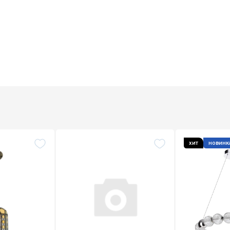
хит
новинк