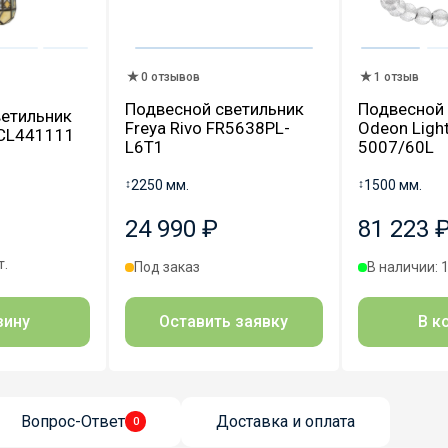
0 отзывов
1 отзыв
Подвесной светильник
Подвесной 
етильник
Freya Rivo FR5638PL-
Odeon Light
т CL441111
L6T1
5007/60L
↕
2250 мм.
↕
1500 мм.
24 990 ₽
81 223 
т.
Под заказ
В наличии: 1
Оставить заявку
В к
зину
Вопрос-Ответ
Доставка и оплата
0