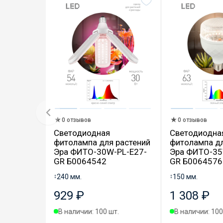
0 отзывов
0 отзывов
Светодиодная
Светодиодна
фитолампа для растений
фитолампа дл
Эра ФИТО-30W-PL-E27-
Эра ФИТО-35
GR Б0064542
GR Б0064576
↕
240 мм.
↕
150 мм.
929 ₽
1 308 ₽
В наличии: 100 шт.
В наличии: 100