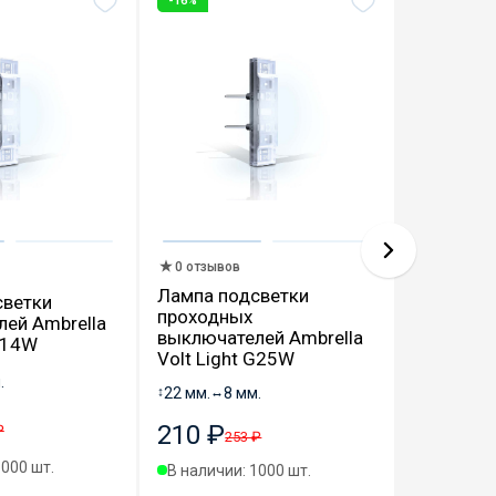
-16%
-16%
0 отзывов
0 отзыво
Лампа подсветки
светки
Лампа п
проходных
ей Ambrella
выключат
выключателей Ambrella
 G14W
Volt Ligh
Volt Light G25W
.
↕
22 мм.
↔
8
↕
22 мм.
↔
8 мм.
210 ₽
210 ₽
₽
2
253 ₽
1000 шт.
В наличии
В наличии: 1000 шт.