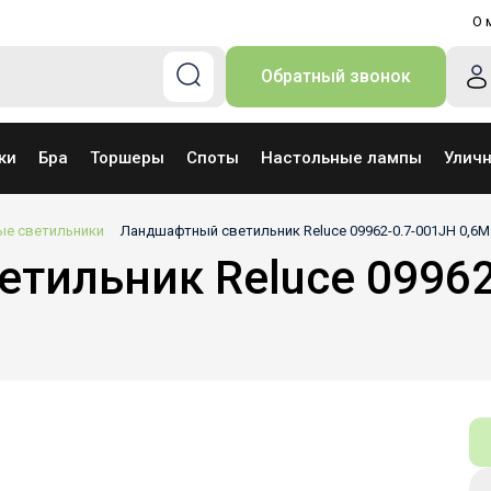
О 
Обратный звонок
ки
Бра
Торшеры
Споты
Настольные лампы
Улич
е светильники
Ландшафтный светильник Reluce 09962-0.7-001JH 0,6
тильник Reluce 09962