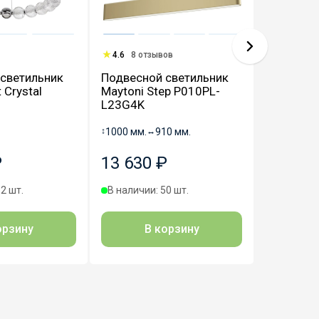
0 отзыво
4.6
8 отзывов
Розетка 
светильник
Подвесной светильник
RJ11, ме
 Crystal
Maytoni Step P010PL-
Electric 
L23G4K
Сталь A
↕
1000 мм.
↔
910 мм.
↕
73 мм.
↔
7
₽
13 630 ₽
575 ₽
2 шт.
В наличии: 50 шт.
Под зака
Оста
орзину
В корзину