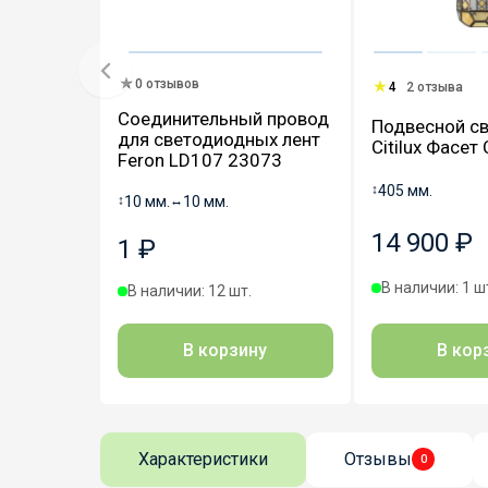
0 отзывов
4
2 отзыва
Соединительный провод
Подвесной св
для светодиодных лент
Citilux Фасе
Feron LD107 23073
↕
405 мм.
↕
10 мм.
↔
10 мм.
14 900 ₽
1 ₽
В наличии: 1 ш
В наличии: 12 шт.
В корзину
В кор
Характеристики
Отзывы
0