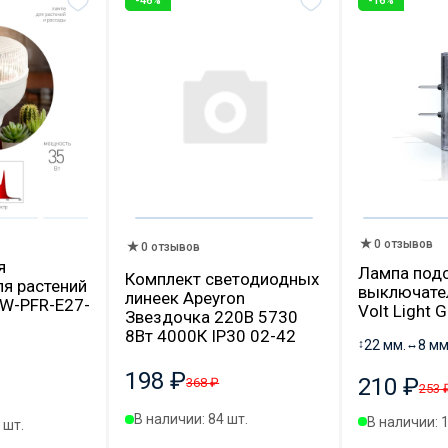
-46%
-16%
0 отзывов
0 отзывов
я
Лампа под
Комплект светодиодных
я растений
выключател
линеек Apeyron
W-PFR-E27-
Volt Light
Звездочка 220В 5730
8Вт 4000К IP30 02-42
↕
22 мм.
↔
8 мм
198 ₽
210 ₽
368 ₽
253 
В наличии: 84 шт.
В наличии: 
 шт.