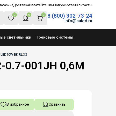
магазине
Доставка
Оплата
Отзывы
Вопрос-ответ
Контакты
8 (800) 302-73-24
0
0
0
info@auled.ru
ные светильники
Трековые системы
M LED10W BK RLOS
-0.7-001JH 0,6M
В избранное
Сравнить