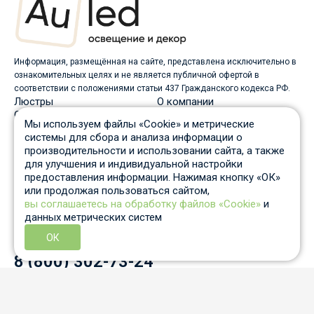
Информация, размещённая на сайте, представлена исключительно в
ознакомительных целях и не является публичной офертой в
соответствии с положениями статьи 437 Гражданского кодекса РФ.
Люстры
О компании
Светильники
Доставка
Мы используем файлы «Cookie» и метрические
Бра
Оплата
системы для сбора и анализа информации о
Торшеры
Скидки
производительности и использовании сайта, а также
Споты
Вопрос-ответ
для улучшения и индивидуальной настройки
Настольные лампы
Гарантия и возврат
предоставления информации. Нажимая кнопку «ОК»
Уличные светильники
Статьи
или продолжая пользоваться сайтом,
Трековые системы
Отзывы
вы соглашаетесь на обработку файлов «Cookie»
и
Пн-Пт: c 10 до 19 по Москве
данных метрических систем
Отдел продаж
8 931 210-53-05
ОК
Контактный телефон
8 (800) 302-73-24
info@auled.ru
Перезвоните мне