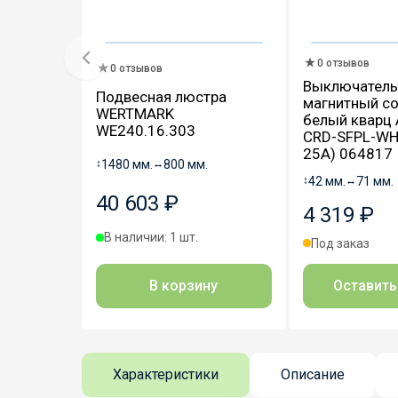
0 отзывов
0 отзывов
Выключатель
Подвесная люстра
магнитный со
WERTMARK
белый кварц A
WE240.16.303
CRD-SFPL-WH 
25A) 064817
↕
1480 мм.
↔
800 мм.
↕
42 мм.
↔
71 мм.
40 603 ₽
4 319 ₽
В наличии: 1 шт.
Под заказ
В корзину
Оставить
Характеристики
Описание