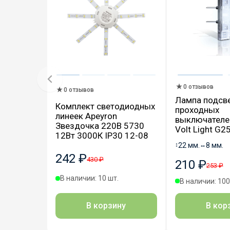
0 отзывов
0 отзывов
Лампа подсв
Комплект светодиодных
проходных
линеек Apeyron
выключателей
Звездочка 220В 5730
Volt Light G
12Вт 3000К IP30 12-08
↕
22 мм.
↔
8 мм.
242 ₽
430 ₽
210 ₽
253 ₽
В наличии: 10 шт.
В наличии: 100
В корзину
В кор