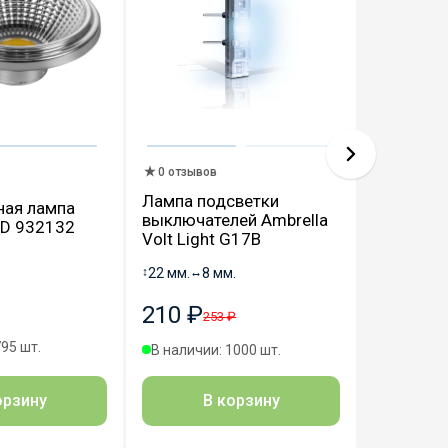
0 отзыво
0 отзывов
Светоди
Лампа подсветки
ная лампа
фитоламп
выключателей Ambrella
LED 932132
Эра ФИТ
Volt Light G17B
E27-GR 
↕
22 мм.
↔
8 мм.
↕
110 мм.
210 ₽
532 ₽
253 ₽
795 шт.
В наличии: 1000 шт.
В наличии
В корзину
орзину
В