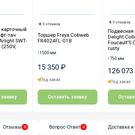
0 отзывов
0 отзывов
 карточный
Подвесная
фт-тач
Торшер Freya Cobweb
Delight Coll
rlight SWT-
FR4024FL-01B
Foucault'S 
(250V,
rusty
↕
1500 мм.
↕
750 мм.
15 350 ₽
126 073
Под заказ
Под заказ
Остави
 заявку
Оставить заявку
Отзывы
Вопрос-Ответ
Доставка и 
0
0