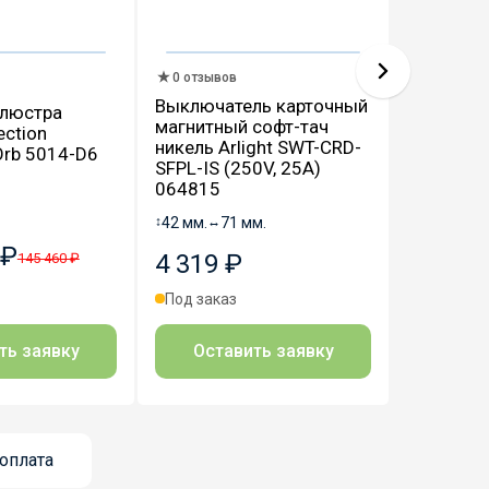
0 отзывов
0 отзыво
Выключатель карточный
 люстра
Настенны
магнитный софт-тач
ection
Delight C
никель Arlight SWT-CRD-
Orb 5014-D6
MD1902
SFPL-IS (250V, 25A)
MB19027
064815
↕
375 мм.
↔
↕
42 мм.
↔
71 мм.
 ₽
42 028
4 319 ₽
145 460 ₽
Под зака
Под заказ
ть заявку
Оста
Оставить заявку
оплата