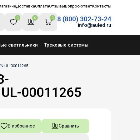
магазине
Доставка
Оплата
Отзывы
Вопрос-ответ
Контакты
8 (800) 302-73-24
0
0
0
info@auled.ru
ные светильники
Трековые системы
EN UL-00011265
B-
 UL-00011265
В избранное
Сравнить