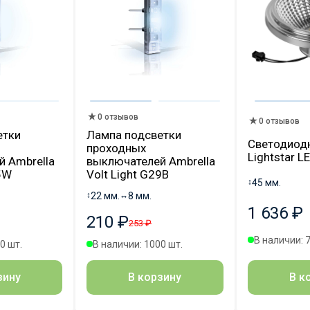
0 отзывов
0 отзывов
етки
Лампа подсветки
Светодиод
проходных
Lightstar 
 Ambrella
выключателей Ambrella
25W
Volt Light G29B
↕
45 мм.
↕
22 мм.
↔
8 мм.
1 636 ₽
210 ₽
253 ₽
В наличии: 
0 шт.
В наличии: 1000 шт.
В к
зину
В корзину