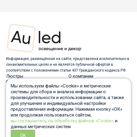
Информация, размещённая на сайте, представлена исключительно в
ознакомительных целях и не является публичной офертой в
соответствии с положениями статьи 437 Гражданского кодекса РФ.
Люстры
О компании
Светильники
Доставка
Мы используем файлы «Cookie» и метрические
Бра
Оплата
системы для сбора и анализа информации о
Торшеры
Скидки
производительности и использовании сайта, а также
Споты
Вопрос-ответ
для улучшения и индивидуальной настройки
Настольные лампы
Гарантия и возврат
предоставления информации. Нажимая кнопку «ОК»
Уличные светильники
Статьи
или продолжая пользоваться сайтом,
Трековые системы
Отзывы
вы соглашаетесь на обработку файлов «Cookie»
и
Пн-Пт: c 10 до 19 по Москве
данных метрических систем
Отдел продаж
8 931 210-53-05
ОК