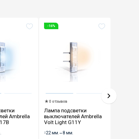
-16%
-16%
0 отзыво
0 отзывов
Лампа п
светки
Лампа подсветки
проходн
ей Ambrella
выключателей Ambrella
выключат
G17B
Volt Light G11Y
Volt Lig
.
↕
22 мм.
↔
8 мм.
↕
22 мм.
↔
8