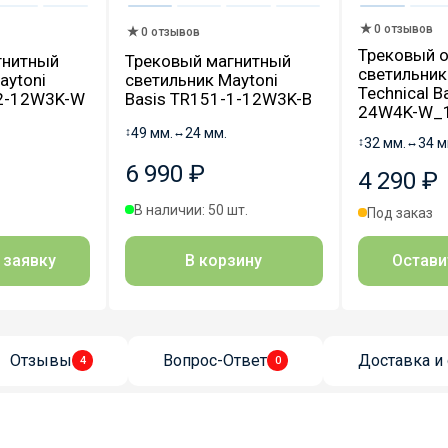
0 отзывов
0 отзывов
Трековый 
гнитный
Трековый магнитный
светильник
aytoni
светильник Maytoni
Technical B
-2-12W3K-W
Basis TR151-1-12W3K-B
24W4K-W_
↕
49 мм.
↔
24 мм.
↕
32 мм.
↔
34 м
6 990 ₽
4 290 ₽
В наличии: 50 шт.
Под заказ
 заявку
В корзину
Остави
Отзывы
Вопрос-Ответ
Доставка и 
4
0