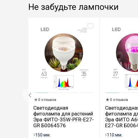
Не забудьте лампочки
0 отзывов
0 отзывов
Светодиодная
Светодиодна
фитолампа для растений
фитолампа дл
Эра ФИТО-35W-PFR-E27-
Эра ФИТО A6
GR Б0064576
E27-GR Б006
↕
150 мм.
↕
110 мм.