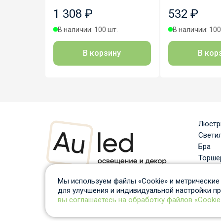
1 308 ₽
532 ₽
В наличии: 100 шт.
В наличии: 100
В корзину
В кор
Люст
Свети
Бра
Торше
Споты
Информация, размещённая на сайте, представлена
Насто
Мы используем файлы «Cookie» и метрические 
исключительно в ознакомительных целях и не
для улучшения и индивидуальной настройки п
Уличн
является публичной офертой в соответствии с
вы соглашаетесь на обработку файлов «Cookie
Треко
положениями статьи 437 Гражданского кодекса РФ.