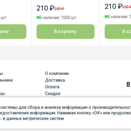
210 ₽
210 ₽
253 
253 ₽
В наличии: 
 шт.
В наличии: 1000 шт.
В к
зину
В корзину
ры
О компании
льники
Доставка
8
Оплата
ры
Скидки
Вопрос-ответ
льные лампы
Гарантия и возврат
системы для сбора и анализа информации о производительност
редоставления информации. Нажимая кнопку «ОК» или продолжа
ые светильники
Статьи
»
и данных метрических систем
вые системы
Отзывы