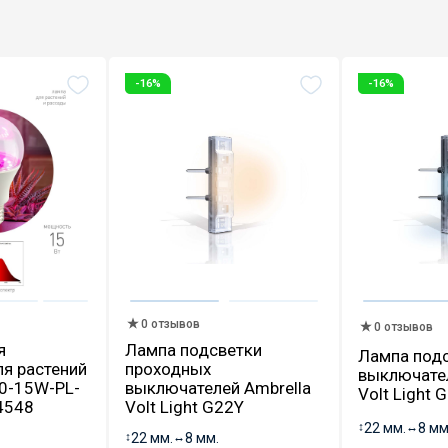
-16%
-16%
0 отзывов
0 отзывов
я
Лампа подсветки
Лампа под
я растений
проходных
выключател
0-15W-PL-
выключателей Ambrella
Volt Light 
4548
Volt Light G22Y
↕
22 мм.
↔
8 мм
↕
22 мм.
↔
8 мм.