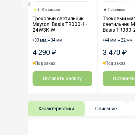
5
0 отзывов
0 отзывов
Трековый светильник
Трековый ма
Maytoni Basis TR000-1-
светильник M
24W3K-W
Basis TR030
↕
33 мм.
↔
34 мм.
↕
44 мм.
↔
22 мм.
4 290 ₽
3 470 ₽
Под заказ
Под заказ
Оставить заявку
Оставить
Характеристики
Описание