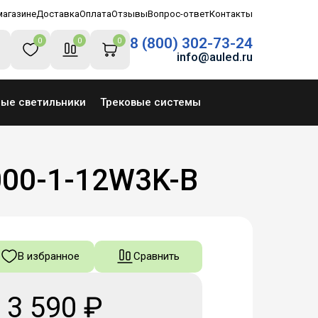
магазине
Доставка
Оплата
Отзывы
Вопрос-ответ
Контакты
8 (800) 302-73-24
0
0
0
info@auled.ru
ные светильники
Трековые системы
000-1-12W3K-B
В избранное
Сравнить
3 590 ₽