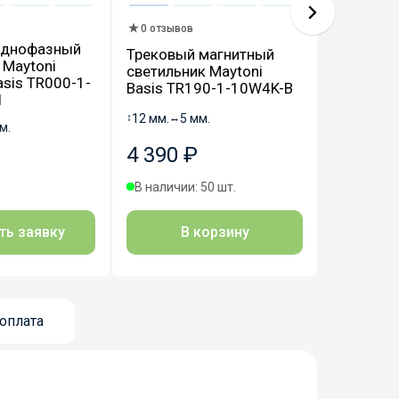
0 отзывов
2 отзыва
однофазный
Трековый магнитный
Трековы
 Maytoni
светильник Maytoni
светильн
asis TR000-1-
Basis TR190-1-10W4K-B
Basis TR
1
↕
12 мм.
↔
5 мм.
↕
29 мм.
↔
2
м.
4 390 ₽
2 310 
В наличии: 50 шт.
В наличии
В корзину
В
ть заявку
оплата