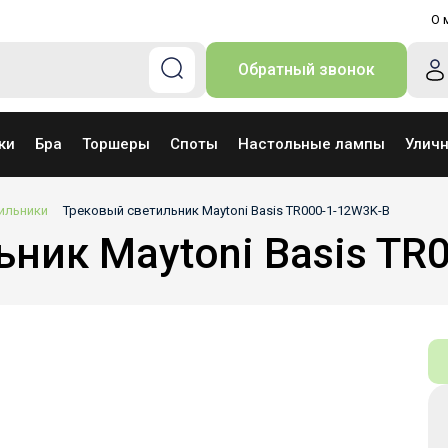
О 
Обратный звонок
ки
Бра
Торшеры
Споты
Настольные лампы
Улич
ильники
Трековый светильник Maytoni Basis TR000-1-12W3K-B
ник Maytoni Basis TR