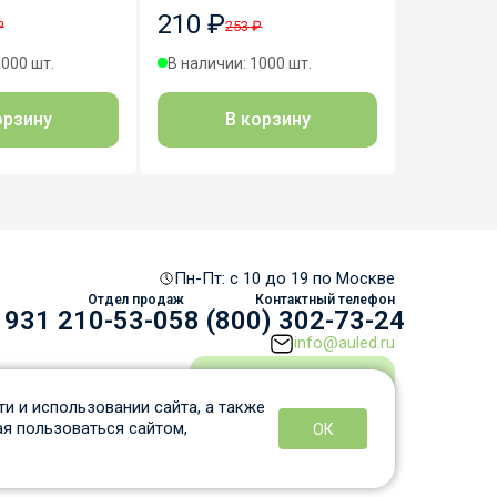
210 ₽
210 ₽
₽
253 ₽
2
1000 шт.
В наличии: 1000 шт.
В наличии
орзину
В корзину
В
Пн-Пт: c 10 до 19 по Москве
Отдел продаж
Контактный телефон
 931 210-53-05
8 (800) 302-73-24
info@auled.ru
Перезвоните мне
и и использовании сайта, а также
я пользоваться сайтом,
ОК