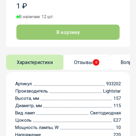
1 ₽
В наличии: 12 шт.
В корзину
Характеристики
Отзывы
Вопро
0
Артикул
933202
Производитель
Lightstar
Высота, мм
157
Диаметр, мм
115
Вид ламп
Светодиодная
Цоколь
E27
Мощность лампы, W
10
Напряжение
220