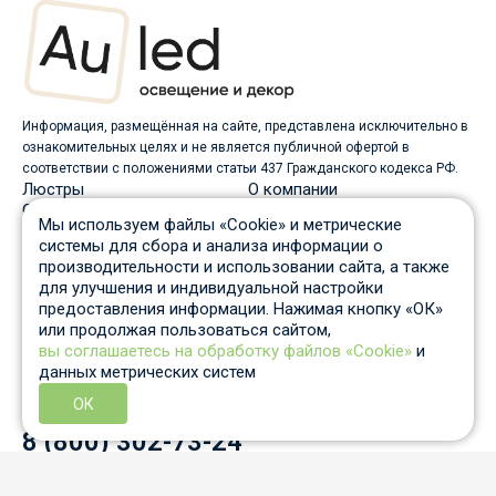
Информация, размещённая на сайте, представлена исключительно в
ознакомительных целях и не является публичной офертой в
соответствии с положениями статьи 437 Гражданского кодекса РФ.
Люстры
О компании
Светильники
Доставка
Мы используем файлы «Cookie» и метрические
Бра
Оплата
системы для сбора и анализа информации о
Торшеры
Скидки
производительности и использовании сайта, а также
Споты
Вопрос-ответ
для улучшения и индивидуальной настройки
Настольные лампы
Гарантия и возврат
предоставления информации. Нажимая кнопку «ОК»
Уличные светильники
Статьи
или продолжая пользоваться сайтом,
Трековые системы
Отзывы
вы соглашаетесь на обработку файлов «Cookie»
и
Пн-Пт: c 10 до 19 по Москве
данных метрических систем
Отдел продаж
8 931 210-53-05
ОК
Контактный телефон
8 (800) 302-73-24
info@auled.ru