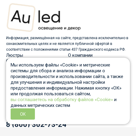
Информация, размещённая на сайте, представлена исключительно в
ознакомительных целях и не является публичной офертой в
соответствии с положениями статьи 437 Гражданского кодекса РФ.
Люстры
О компании
Светильники
Доставка
Мы используем файлы «Cookie» и метрические
Бра
Оплата
системы для сбора и анализа информации о
Торшеры
Скидки
производительности и использовании сайта, а также
Споты
Вопрос-ответ
для улучшения и индивидуальной настройки
Настольные лампы
Гарантия и возврат
предоставления информации. Нажимая кнопку «ОК»
Уличные светильники
Статьи
или продолжая пользоваться сайтом,
Трековые системы
Отзывы
вы соглашаетесь на обработку файлов «Cookie»
и
Пн-Пт: c 10 до 19 по Москве
данных метрических систем
Отдел продаж
8 931 210-53-05
ОК
Контактный телефон
8 (800) 302-73-24
info@auled.ru