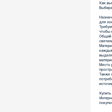
Как вы
Выбира
Назнач
для зо
Требуе
чтобы 
Общий 
светил
Матери
каждым
выделя
матери
Место 
простр
Также 
потреб
источн
Купить
Интерн
покупк