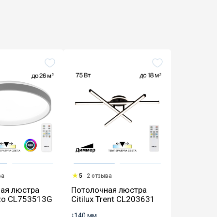
ва
5
2 отзыва
ая люстра
Потолочная люстра
Enzo CL753513G
Citilux Trent CL203631
↕
140 мм.