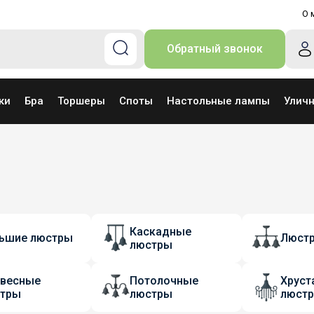
О 
Обратный звонок
ки
Бра
Торшеры
Споты
Настольные лампы
Улич
Каскадные
ьшие люстры
Люстр
люстры
весные
Потолочные
Хруст
тры
люстры
люст