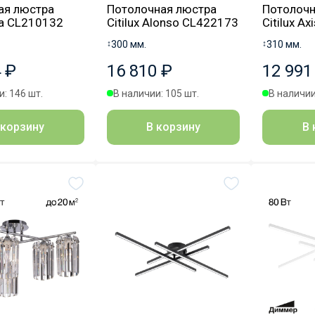
ая люстра
Потолочная люстра
Потолочн
Eva CL210132
Citilux Alonso CL422173
Citilux A
↕
300 мм.
↕
310 мм.
 ₽
16 810 ₽
12 991
: 146 шт.
В наличии: 105 шт.
В наличии
 корзину
В корзину
В 