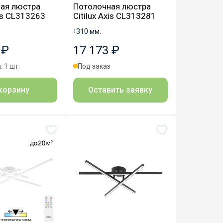
ая люстра
Потолочная люстра
xis CL313263
Citilux Axis CL313281
↕
310 мм.
 ₽
17 173 ₽
: 1 шт.
Под заказ
корзину
Оставить заявку