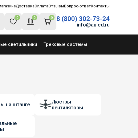
магазине
Доставка
Оплата
Отзывы
Вопрос-ответ
Контакты
8 (800) 302-73-24
0
0
0
info@auled.ru
ные светильники
Трековые системы
Люстры-
ы на штанге
вентиляторы
альные
ры