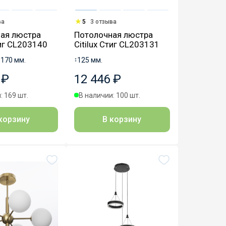
ва
5
3 отзыва
ая люстра
Потолочная люстра
тиг CL203140
Citilux Стиг CL203131
1170 мм.
↕
125 мм.
 ₽
12 446 ₽
: 169 шт.
В наличии: 100 шт.
корзину
В корзину