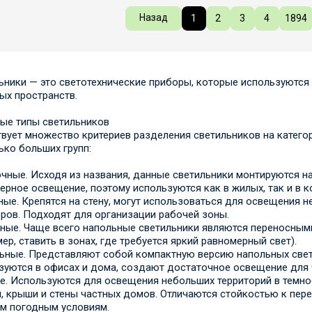
Назад
1
2
3
4
1894
ьники — это светотехнические приборы, которые используются
ых пространств.
ые типы светильников
вует множество критериев разделения светильников на категор
ько больших групп:
чные. Исходя из названия, данные светильники монтируются н
ерное освещение, поэтому используются как в жилых, так и в 
ные. Крепятся на стену, могут использоваться для освещения 
ров. Подходят для организации рабочей зоны.
ные. Чаще всего напольные светильники являются переносными
ер, ставить в зонах, где требуется яркий равномерный свет).
ьные. Представляют собой компактную версию напольных свети
зуются в офисах и дома, создают достаточное освещение для ч
е. Используются для освещения небольших территорий в темное
, крыши и стены частных домов. Отличаются стойкостью к пер
им погодным условиям.