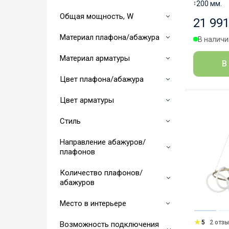
↕
200 мм.
Общая мощность, W
21 991
Материал плафона/абажура
В наличии
Материал арматуры
В
Цвет плафона/абажура
Цвет арматуры
Стиль
Направление абажуров/
плафонов
Количество плафонов/
абажуров
Место в интерьере
5
2 отз
Возможность подключения