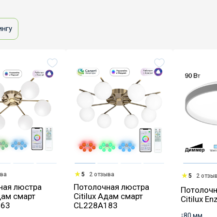
ингу
ыва
5
2 отзыва
5
2 отзы
ная люстра
Потолочная люстра
Потолочн
Адам смарт
Citilux Адам смарт
Citilux 
163
CL228A183
↕
80 мм.