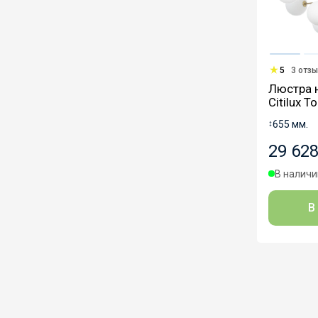
5
3 отз
Люстра 
Citilux 
↕
655 мм.
29 628
В наличии
В