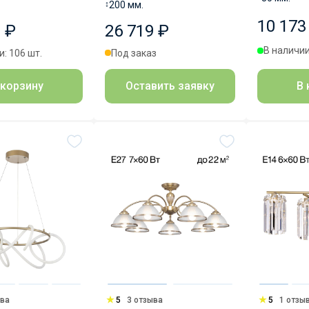
↕
200 мм.
10 173
 ₽
26 719 ₽
В наличии
: 106 шт.
Под заказ
В 
 корзину
Оставить заявку
ыва
5
3 отзыва
5
1 отзы