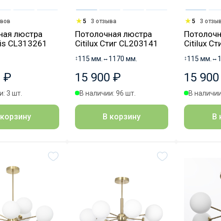
ывов
5
3 отзыва
5
3 отзы
ная люстра
Потолочная люстра
Потолочн
Axis CL313261
Citilux Стиг CL203141
Citilux С
↕
115 мм.
↔
1170 мм.
↕
115 мм.
↔
 ₽
15 900 ₽
15 900
: 3 шт.
В наличии: 96 шт.
В наличии
 корзину
В корзину
В 