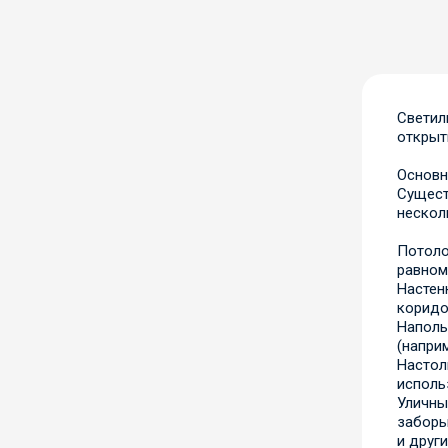
Светил
открыт
Основн
Сущест
нескол
Потоло
равном
Настен
коридо
Наполь
(наприм
Настол
исполь
Уличны
заборы
и друг