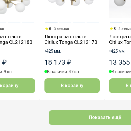
ыва
5
3 отзыва
5
3 отзы
на штанге
Люстра на штанге
Люстра н
Tonga CL212183
Citilux Tonga CL212173
Citilux T
↕
425 мм.
↕
425 мм.
 ₽
18 173 ₽
13 355
: 9 шт.
В наличии: 47 шт.
В наличии
 корзину
В корзину
В 
Показать ещё