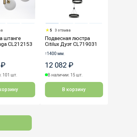
ва
5
3 отзыва
а штанге
Подвесная люстра
onga CL212153
Citilux Дуэт CL719031
↕
1400 мм.
 ₽
12 082 ₽
: 101 шт.
В наличии: 15 шт.
корзину
В корзину