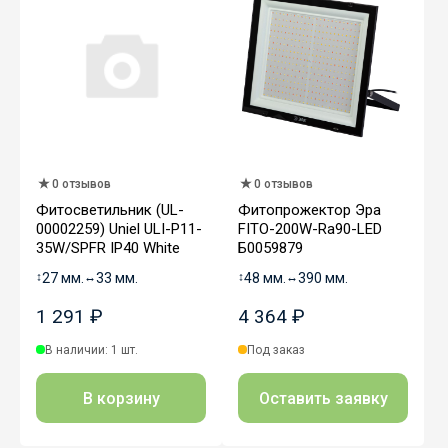
0 отзывов
0 отзывов
Фитосветильник (UL-
Фитопрожектор Эра
00002259) Uniel ULI-P11-
FITO-200W-Ra90-LED
35W/SPFR IP40 White
Б0059879
↕
27 мм.
↔
33 мм.
↕
48 мм.
↔
390 мм.
1 291 ₽
4 364 ₽
В наличии: 1 шт.
Под заказ
В корзину
Оставить заявку