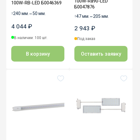
100W-Ra90-LED
100W-RB-LED Б0046369
Б0047876
↕
240 мм.
↔
50 мм.
↕
47 мм.
↔
205 мм.
4 044 ₽
2 943 ₽
В наличии: 100 шт.
Под заказ
В корзину
Оставить заявку