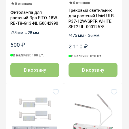
0 отзывов
0 отзывов
Трековый светильник
Фитолампа для
для растений Uniel ULB-
растений Эра FITO-18W-
P37-12W/SPFR WHITE
RB-Т8-G13-NL Б0042990
SET2 UL-00012578
↕
28 мм.
↔
28 мм.
↕
475 мм.
↔
36 мм.
600 ₽
2 110 ₽
В наличии: 100 шт.
В наличии: 828 шт.
В корзину
В корзину