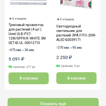
0 отзывов
0 отзывов
Трековый прожектор
Светодиодный
для растений (4 шт.)
светильник для
Uniel ULB-P37-
растений ЭРА FITO-20W-
12W/SPFR/K WHITE 3М
АLED Б0039171
SET42 UL-00012710
↕
370 мм.
↔
95 мм.
↕
475 мм.
↔
36 мм.
2 250 ₽
5 091 ₽
В наличии: 2 шт.
В наличии: 277 шт.
В корзину
В корзину
Показать ещё