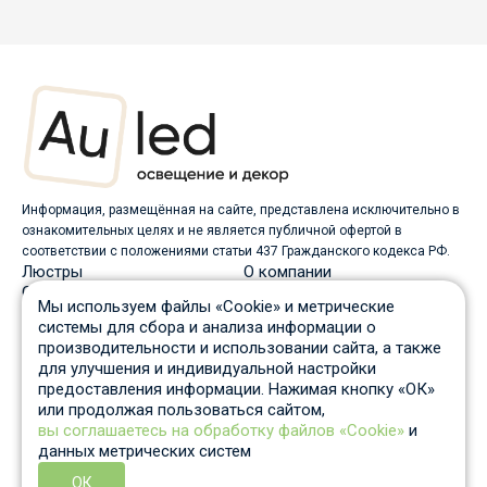
Информация, размещённая на сайте, представлена исключительно в
ознакомительных целях и не является публичной офертой в
соответствии с положениями статьи 437 Гражданского кодекса РФ.
Люстры
О компании
Светильники
Доставка
Мы используем файлы «Cookie» и метрические
Бра
Оплата
системы для сбора и анализа информации о
Торшеры
Скидки
производительности и использовании сайта, а также
Споты
Вопрос-ответ
для улучшения и индивидуальной настройки
Настольные лампы
Гарантия и возврат
предоставления информации. Нажимая кнопку «ОК»
Уличные светильники
Статьи
или продолжая пользоваться сайтом,
Трековые системы
Отзывы
вы соглашаетесь на обработку файлов «Cookie»
и
Пн-Пт: c 10 до 19 по Москве
данных метрических систем
Отдел продаж
8 931 210-53-05
ОК